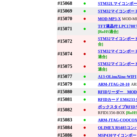
#15068
●
STM32Lマイコンボード
#15069
●
STM32マイコンボード 
#15070
●
MOD-MP3-X
MOD-MP
TFT液晶付 LPC178
#15071
●
[RoHS適合]
STM32マイコンボード 
#15072
●
合]
STM32マイコンボード 
#15074
●
適合]
STM32マイコンボード 
#15075
●
適合]
#15077
●
A13-OLinuXino-WIFI
#15079
●
ARM-JTAG-20-10
AR
#15080
●
RFIDリーダー MOD-RF
#15081
●
RFIDカード EM4233タイプ
ボックスタイプRFIDリーダ
#15082
●
RFID1356-BOX
[RoH
#15083
●
ARM-JTAG-COOCO
#15084
●
OLIMEX RS485コ
#15086
●
MSP430マイコンボード