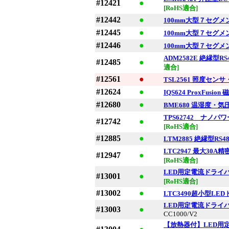
#12421
●
[RoHS適合]
#12442
●
100mm大型７セグ
#12445
●
100mm大型７セグ
#12446
●
100mm大型７セグ
ADM2582E 絶縁型RS4
#12485
●
適合]
#12561
●
TSL2561 照度セン
#12624
●
IQS624 ProxFus
#12680
●
BME680 温湿度・
TPS62742 ナノ
#12742
●
[RoHS適合]
#12885
●
LTM2885 絶縁型RS4
LTC2947 最大30A
#12947
●
[RoHS適合]
LED用定電流ドライバ
#13001
●
[RoHS適合]
#13002
●
LTC3490超小型L
LED用定電流ドライバモ
#13003
●
CC1000/V2
【放熱器付】LED用定電