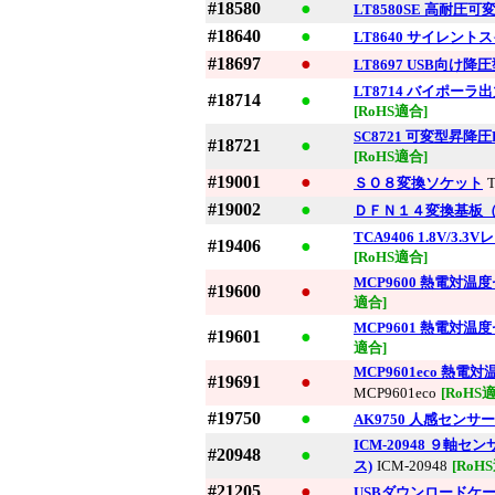
#18580
●
LT8580SE 高耐圧可
#18640
●
LT8640 サイレン
#18697
●
LT8697 USB向け降
LT8714 バイポー
#18714
●
[RoHS適合]
SC8721 可変型昇降圧
#18721
●
[RoHS適合]
#19001
●
ＳＯ８変換ソケット
#19002
●
ＤＦＮ１４変換基板
TCA9406 1.8V/
#19406
●
[RoHS適合]
MCP9600 熱電対
#19600
●
適合]
MCP9601 熱電対
#19601
●
適合]
MCP9601eco 
#19691
●
MCP9601eco
[RoHS
#19750
●
AK9750 人感セン
ICM-20948 ９
#20948
●
ス)
ICM-20948
[RoH
#21205
●
USBダウンロードケーブル