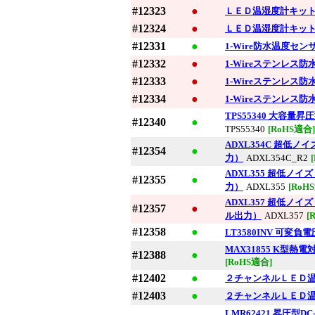
#12323
●
ＬＥＤ温湿度計キッ
#12324
●
ＬＥＤ温湿度計キッ
#12331
●
1-Wire防水温度センサ
#12332
●
1-Wireステンレス防
#12333
●
1-Wireステンレス防
#12334
●
1-Wireステンレス防
TPS55340 大容量
#12340
●
TPS55340
[RoHS適合]
ADXL354C 超低ノ
#12354
●
力）
ADXL354C_R2
ADXL355 超低ノイ
#12355
●
力）
ADXL355
[RoH
ADXL357 超低ノイ
#12357
●
ル出力）
ADXL357
[
#12358
●
LT3580INV 可変負
MAX31855 K型
#12388
●
[RoHS適合]
#12402
●
２チャンネルＬＥＤ
#12403
●
２チャンネルＬＥＤ
LMR62421 昇圧型D