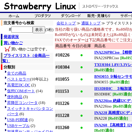
注文番号から検索
会社トップ
≫
通販トップ
≫ プライスリス
#
当社の取り扱い商品の価格表です。RoHS印
(5桁)
RoHS印がないものは未対応またはRoHS品
発送状況
FAXでのオーダーは下記商品番号にてご注文
買い物かご
商品番号
今日の在庫
商品名
買い物かごは空です。
INA226PRCiso
#10226
●
プライスリスト（全商品一
INA226PRCiso
[RoH
覧）
TXU0304 1.8V/
#10304
●
分類別
[RoHS適合]
全ての商品
BNO055 ９軸セン
#11055
●
ベストセラー
(10年以上)
BNO055
[RoHS適合]
高電圧DC-DC
(2)
IIS3DHHC ３軸加
仮想COMポート
(14)
#11153
●
IIS3DHHC
[RoHS適合
便利商品
(3)
INA226iso 絶縁
昇降圧コンバータ
(18)
#11226
●
INA226iso
[RoHS適合
スイッチトキャパシタコン
INA228 高精度I2
バータ
(6)
#11228
●
INA228
[RoHS適合]
USB-PD関連
(1)
INA260 【高精度
USBケーブル
(2)
#11260
●
[RoHS適合]
加速度センサ・ジャイロセ