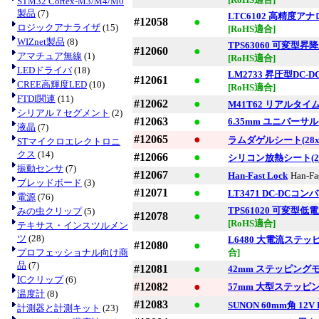
STM32 Cortex-M3/M4/M0
製品
(7)
LTC6102 高精度ア
#12058
●
ロジックアナライザ
(15)
[RoHS適合]
WIZnet製品
(8)
TPS63060 可変型昇
#12060
●
アマチュア無線
(1)
[RoHS適合]
LEDドライバ
(18)
LM2733 昇圧型DC-
#12061
●
CREE高輝度LED
(10)
[RoHS適合]
FTDI関連
(11)
#12062
●
M41T62 リアルタイ
シリアル７セグメント
(2)
#12063
●
6.35mm ユニバー
液晶
(7)
#12065
●
ラムダゲルシート(28x
STマイクロエレクトロニ
クス
(14)
#12066
●
シリコン放熱シート(28
振動センサ
(7)
#12067
●
Han-Fast Lock
Han-Fa
ブレッドボード
(3)
#12071
●
LT3471 DC-DCコン
電源
(76)
TPS61020 可変型低
みの虫クリップ
(5)
#12078
●
[RoHS適合]
テキサス・インスツルメン
ツ
(28)
L6480 大電流ステッ
#12080
●
プロフェッショナル向け商
合]
品
(7)
#12081
●
42mm ステッピングモー
ICクリップ
(6)
#12082
●
57mm 大型ステッピ
温度計
(8)
#12083
●
SUNON 60mm角 12
計測器と計測キット
(23)