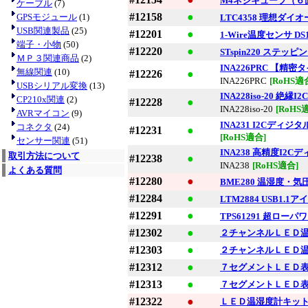
M4ネジキューブ（６
ケーブル
(7)
#12158
●
GPSモジュール
(1)
LTC4358 理想ダイオー
USB関連製品
(25)
#12201
●
1-Wire温度センサ DS1
端子・小物
(50)
#12220
●
STspin220 ステ
ＭＰ３関連商品
(2)
INA226PRC 【
無線関連
(10)
#12226
●
INA226PRC
[RoHS適
USBシリアル変換
(13)
INA228iso-20
CP210x関連
(2)
#12228
●
INA228iso-20
[RoHS
AVRマイコン
(9)
INA231 I2Cディ
コネクタ
(24)
#12231
●
[RoHS適合]
センサー関連
(51)
INA238 高精度I2
取引方法について
#12238
●
INA238
[RoHS適合]
よくある質問
#12280
●
BME280 温湿度・
#12284
●
LTM2884 USB1
#12291
●
TPS61291 超ローパワ
#12302
●
２チャンネルＬＥＤ
#12303
●
２チャンネルＬＥＤ
#12312
●
７セグメントＬＥＤ
#12313
●
７セグメントＬＥＤ
#12322
●
ＬＥＤ温湿度計キッ