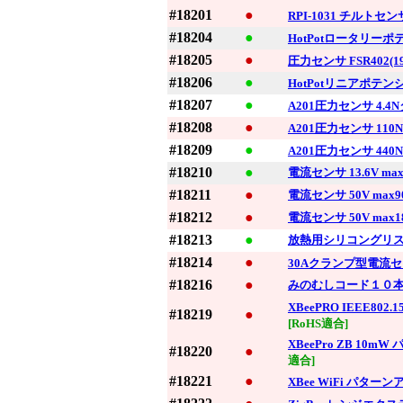
#18201
●
RPI-1031 チルト
#18204
●
HotPotロータリーポ
#18205
●
圧力センサ FSR402(1
#18206
●
HotPotリニアポテン
#18207
●
A201圧力センサ 4.4
#18208
●
A201圧力センサ 110
#18209
●
A201圧力センサ 440
#18210
●
電流センサ 13.6V max
#18211
●
電流センサ 50V max9
#18212
●
電流センサ 50V max1
#18213
●
放熱用シリコングリ
#18214
●
30Aクランプ型電流
#18216
●
みのむしコード１０
XBeePRO IEEE80
#18219
●
[RoHS適合]
XBeePro ZB 10
#18220
●
適合]
#18221
●
XBee WiFi パター