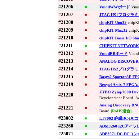
#21206
●
VmodWWボード
Vm
#21207
●
JTAG HS1プログ
#21208
●
chipKIT Uno32
chipK
#21209
●
chipKIT Max32
chip
#21210
●
chipKIT Basic I/O Shi
#21211
●
CHIPKIT-NETWORK
#21212
●
VmodBBボード
Vmo
#21213
●
ANALOG DISCOVER
#21214
●
JTAG HS2プログ
#21215
●
Basys2 Spartan3E 
#21219
●
Nexys4 Artix-7 FP
ZYBO Zynq-7000 
#21220
●
Development Board+Ac
Analog Discover
#21221
●
Board
[RoHS適合]
#23002
●
LT3002 絶縁DC-D
#23260
●
ADM3260 I2Cア
#25071
●
ADP5071 DC-DCコ