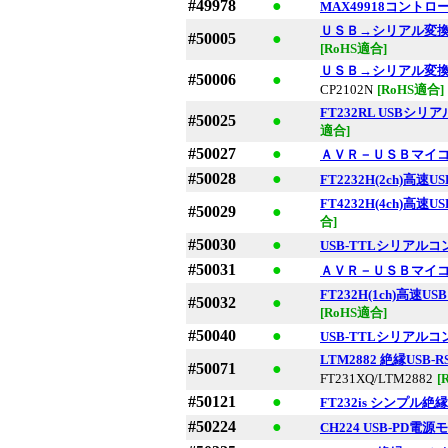
#49978
●
MAX49918コント
ＵＳＢ→シリアル変
#50005
●
[RoHS適合]
ＵＳＢ→シリアル変
#50006
●
CP2102N
[RoHS適合]
FT232RL USBシ
#50025
●
適合]
#50027
●
ＡＶＲ－ＵＳＢマイコン
#50028
●
FT2232H(2ch)
FT4232H(4ch)
#50029
●
合]
#50030
●
USB-TTLシリアルコン
#50031
●
ＡＶＲ－ＵＳＢマイコン
FT232H(1ch)高速
#50032
●
[RoHS適合]
#50040
●
USB-TTLシリアルコ
LTM2882 絶縁US
#50071
●
FT231XQ/LTM2882
[
#50121
●
FT232is シンプル
#50224
●
CH224 USB-PD電源モジ