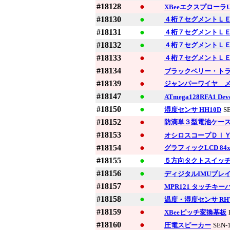
#18128
●
XBeeエクスプローラU
#18130
●
４桁７セグメントＬ
#18131
●
４桁７セグメントＬ
#18132
●
４桁７セグメントＬ
#18133
●
４桁７セグメントＬ
#18134
●
ブラックベリー・ト
#18139
●
ジャンパーワイヤ メ
#18147
●
ATmega128RFA1 Deve
#18150
●
湿度センサ HH10D
S
#18152
●
防滴単３型電池ケー
#18153
●
オシロスコープＤＩ
#18154
●
グラフィックLCD 84x48
#18155
●
５方向タクトスイッ
#18156
●
ディジタルIMUブレイク
#18157
●
MPR121 タッチキー
#18158
●
温度・湿度センサ RHT
#18159
●
XBeeピッチ変換基板
#18160
●
圧電スピーカー
SEN-