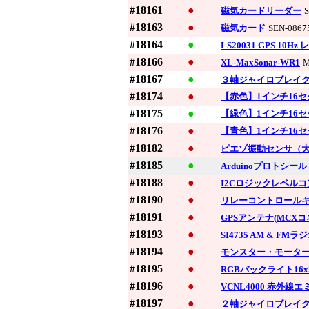
#18161
●
磁気カードリーダー
S
#18163
●
磁気カード
SEN-0867
#18164
●
LS20031 GPS 10Hz
#18166
●
XL-MaxSonar-WR1
M
#18167
●
３軸ジャイロブレイクア
#18174
●
【赤色】1インチ16セ
#18175
●
【緑色】1インチ16セ
#18176
●
【青色】1インチ16セ
#18182
●
ピエゾ振動センサ（
#18185
●
Arduinoプロトシー
#18188
●
I2Cロジックレベル
#18190
●
リレーコントロール
#18191
●
GPSアンテナ(MCXコ
#18193
●
SI4735 AM & FM
#18194
●
モンスター・モータ
#18195
●
RGBバックライト16
#18196
●
VCNL4000 赤外
#18197
●
２軸ジャイロブレイクアウト