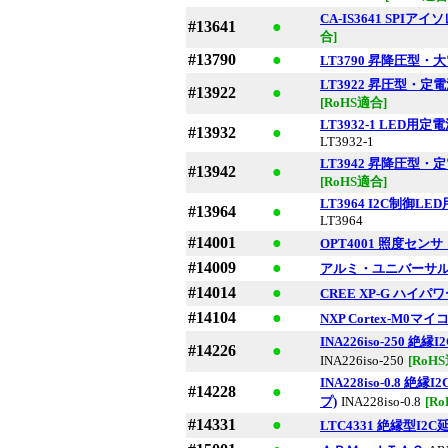
CA-IS3641 SPI
#13641
●
合]
#13790
●
LT3790 昇降圧型
LT3922 昇圧型・定
#13922
●
[RoHS適合]
LT3932-1 LED
#13932
●
LT3932-1
LT3942 昇降圧型・
#13942
●
[RoHS適合]
LT3964 I2C制御
#13964
●
LT3964
#14001
●
OPT4001 照度セン
#14009
●
アルミ・ユニバーサ
#14014
●
CREE XP-G ハイ
#14104
●
NXP Cortex-M0マイコ
INA226iso-250
#14226
●
INA226iso-250
[RoH
INA228iso-0.8
#14228
●
プ)
INA228iso-0.8
[R
#14331
●
LTC4331 絶縁型