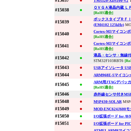
#15037
●
TMS320-XDS100-V2
ＱＶＧＡ液晶内蔵 Ｌ
#15038
●
[RoHS適合]
ボックスタイプＲＦ
#15039
●
(EM4102 125kHz)
MO
Cortex-M3マイコンボー
#15040
●
[RoHS適合]
Cortex-M3マイコンボー
#15041
●
[RoHS適合]
液晶・センサ・無線付きS
#15042
●
STM32F103RBT6
[R
#15043
●
USBアイソレータ USB
#15044
●
ARM968E-Sマイコンボ
ARM用JTAGデバッガ(U
#15045
●
[RoHS適合]
#15046
●
赤外線センサ付きMSP
#15048
●
MSP430-SOLAR
MSP
#15049
●
MOD-ENC624J60
#15050
●
I/O拡張ボード for AV
#15051
●
I/O拡張ボード for PI
ATMEL ARM9マイコン