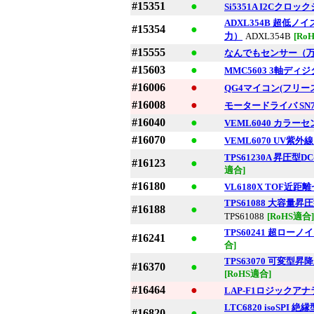
#15351
●
Si5351A I2Cク
ADXL354B 超低ノ
#15354
●
力）
ADXL354B
[Ro
#15555
●
なんでもセンサー（
#15603
●
MMC5603 3軸デ
#16006
●
QG4マイコン(フリースケ
#16008
●
モータードライバ SN75
#16040
●
VEML6040 カラ
#16070
●
VEML6070 UV紫
TPS61230A 昇圧型D
#16123
●
適合]
#16180
●
VL6180X TOF近
TPS61088 大容量
#16188
●
TPS61088
[RoHS適合]
TPS60241 超ローノ
#16241
●
合]
TPS63070 可変型昇
#16370
●
[RoHS適合]
#16464
●
LAP-F1ロジックアナラ
LTC6820 isoSP
#16820
●