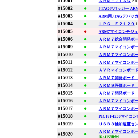
#15001
●
ＡＲＭ－ＪＴＡＧ
AR
#15002
●
JTAGデバッガー ARM
#15003
●
ARM用JTAGデバッガ A
#15004
●
ＬＰＣ－Ｅ２１２９
#15005
●
ARM7マイコンモジュール
#15006
●
ＡＲＭ７総合開発ボ
#15009
●
ＡＲＭ７マイコンボ
#15010
●
ＡＲＭ７マイコンボ
#15011
●
ＡＲＭ７マイコンボ
#15012
●
ＡＶＲマイコンボー
#15013
●
ＡＲＭ７開発ボード
#15014
●
ＡＲＭ９評価ボード
#15015
●
ＡＲＭ７開発ボード LP
#15016
●
ＡＲＭ７マイコンボ
#15017
●
ＡＲＭ７マイコンボ
#15018
●
PIC18F4550マイコンボ
#15019
●
ＵＳＢ３軸加速度セ
ＡＲＭ７マイコンボ
#15020
●
[RoHS適合]