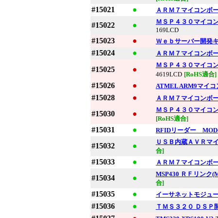
#15021
●
ＡＲＭ７マイコンボ
ＭＳＰ４３０マイコ
#15022
●
169LCD
#15023
●
Ｗｅｂサーバー開発
#15024
●
ＡＲＭ７マイコンボ
ＭＳＰ４３０マイコ
#15025
●
4619LCD
[RoHS適合]
#15026
●
ATMEL ARM9マイコ
#15028
●
ＡＲＭ７マイコンボード 
ＭＳＰ４３０マイコ
#15030
●
[RoHS適合]
#15031
●
RFIDリーダー MOD-RF
ＵＳＢ内蔵ＡＶＲマイコ
#15032
●
合]
#15033
●
ＡＲＭ７マイコンボ
MSP430 ＲＦリンク(MS
#15034
●
合]
#15035
●
イーサネットモジュール 
#15036
●
ＴＭＳ３２０ ＤＳＰ