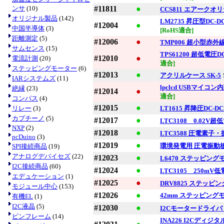
ンサ
(10)
#11811
●
CCS811 エアーク
オリジナル製品
(142)
LM2735 昇圧型DC
#12004
●
中国半導体
(3)
[RoHS適合]
距離測定
(5)
#12006
●
TMP006 超小型赤
サムセンス
(15)
TPS61200 超低電圧D
#12010
●
電流計測
(20)
適合]
ステッピングモーター
(6)
#12013
●
アクリルケース SK-5
IARシステムズ
(11)
lpclcd USBマイコン
絶縁
(23)
#12014
●
適合]
コンパス
(4)
#12015
●
リレー
(3)
LT1615 昇降圧DC-
カプチーノ
(5)
#12017
●
LTC3108 0.02
NXP
(2)
#12018
●
LTC3588 圧電素
pcDuino
(3)
#12019
●
環境発電用 圧電振動板 
SPI接続商品
(19)
アナログデバイセズ
(22)
#12023
●
L6470 ステッピン
I2C接続商品
(60)
#12024
●
LTC3105 250
エデュケーション
(1)
#12025
●
DRV8825 ステッ
モジュール中心
(153)
#12026
●
42mm ステッピングモー
有機EL
(1)
I2C液晶
(5)
#12030
●
I2Cモータードライバ・
ピンフレーム
(14)
INA226 I2Cディ