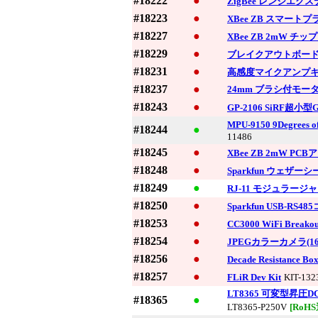
#18222
●
ZigBee レンジエク
#18223
●
XBee ZB スマートプラ
#18227
●
XBee ZB 2mW チ
#18229
●
ブレイクアウトボード f
#18231
●
高感度マイクアンプ
#18237
●
24mm ブラシ付モー
#18243
●
GP-2106 SiRF超小
MPU-9150 9Degr
#18244
●
11486
#18245
●
XBee ZB 2mW PC
#18248
●
Sparkfun ウェザー
#18249
●
RJ-11 モジュラージ
#18250
●
Sparkfun USB-RS
#18253
●
CC3000 WiFi Breakou
#18254
●
JPEGカラーカメラ(160
#18256
●
Decade Resistance Bo
#18257
●
FLiR Dev Kit
KIT-132
LT8365 可変型昇圧D
#18365
●
LT8365-P250V
[RoH