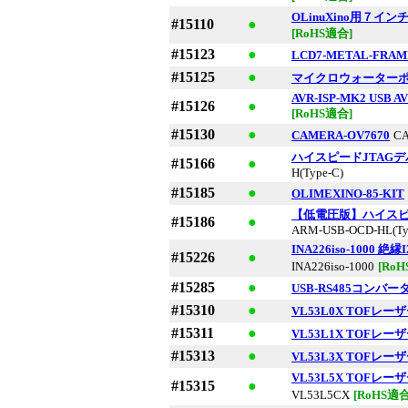
OLinuXino用７イ
#15110
●
[RoHS適合]
#15123
●
LCD7-METAL-FRAM
#15125
●
マイクロウォーター
AVR-ISP-MK2 USB AV
#15126
●
[RoHS適合]
#15130
●
CAMERA-OV7670
C
ハイスピードJTAGデバッガ
#15166
●
H(Type-C)
#15185
●
OLIMEXINO-85-KIT
【低電圧版】ハイスピードJ
#15186
●
ARM-USB-OCD-HL(Ty
INA226iso-100
#15226
●
INA226iso-1000
[Ro
#15285
●
USB-RS485コンバー
#15310
●
VL53L0X TOF
#15311
●
VL53L1X TOF
#15313
●
VL53L3X TOF
VL53L5X TOFレ
#15315
●
VL53L5CX
[RoHS適合