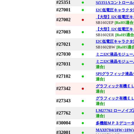
#25351
●
Si5351Aコントロー
#27001
●
I2C低電圧キャラク
【大型】I2C低電圧
#27002
●
SB1602EP
[RoHS適合
【大型】I2C低電圧
#27003
●
SB1602ER
[RoHS適合
I2C低電圧キャラク
#27021
●
SB1602BW
[RoHS適合
#27030
●
ミニI2C液晶モジュ
ミニI2C液晶モジュ
#27031
●
適合]
SPIグラフィック液
#27102
●
適合]
グラフィック有機Ｅ
#27342
●
適合]
グラフィック有機Ｅ
#27343
●
適合]
LM27762 ローノ
#27762
●
適合]
#30004
●
多機能ＭＰ３デコーダＩＣ 
MAX9704(10W+1
#32001
●