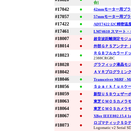
合]
#17042
●
42mmモーター用ブ
#17057
●
57mmモーター用ブ
#17422
●
ADT7422 I2C精
#17461
●
LM74610 スマート・
#18007
●
超音波距離測定モジ
#18014
●
外部ＧＰＳアンテナ
ＲＧＢフルカラードッ
#18023
●
2388CRGBC
#18028
●
グラフィック液晶モ
#18042
●
ＡＶＲプログラミン
#18046
●
Transceiver MiRF - M
#18056
●
Ｓｐａｒｋｆｕｎケ
#18059
●
新型ＵＳＢウェザー
#18063
●
東芝ＣＭＯＳカメラ
#18064
●
東芝ＣＭＯＳカメラ
#18067
●
XBee IEEE802.1
ロゴマティックＳＤ
#18073
●
Logomatic v2 Serial S