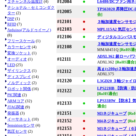
#12084
●
２チャンネル温度計
(4)
L6480/DCファン用
ナショナル・セミコンダク
TPS63020 昇降圧DC
#12085
●
ター
(2)
合]
DSP
(1)
#12101
●
３軸加速度センサモジュ
RFID
(7)
#12103
●
MPL115A2 気圧セ
Arduino(アルドゥイーノ)
(8)
#12106
●
ディジタルコンパスモジ
フリースケール
(1)
３軸加速度センサモジュ
#12108
●
カラーセンサ
(4)
MMA8451Q
[RoHS適
変換ソケット
(1)
ADXL362 超ロ
#12111
●
オーディオ
(1)
ADXL362
[RoHS適合]
LED
(25)
高ｇ(±200g)３軸加速
ザイリンクス
(1)
#12112
●
ADXL375
ディスプレイ
(14)
#12120
●
L3GD20 ３軸ジャイロ
ノルディック
(2)
LPS22HB 【防滴・
ロボット関係
(16)
#12122
●
[RoHS適合]
PIC関連
(2)
LPS33HW 【防水】
ARMコア
(32)
#12133
●
適合]
JTAG関連
(9)
#12151
●
発振器
(3)
M3ネジキューブ
[Ro
イーサネット
(10)
#12152
●
M4ネジキューブ
[Ro
Sensirionセンサ
(4)
#12153
●
M3ネジキューブ（６
気圧センサ
(2)
#12154
●