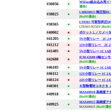
WIZnet組み込み用イ
#36056
●
適合]
LMR38025 降圧型
#38025
●
[RoHS適合]
LT8365 可変型昇圧D
#38365
●
LT8365-N250V
[RoH
#40002
●
ポケットＬ／Ｃメー
#41205
●
5V小型リレー 2C 2A
#41212
●
12V小型リレー 2C 2
#41405
●
5V小型リレー 1C 1AD
ICM-42688 6軸
#42688
●
[RoHS適合]
#46105
●
5V小型リレー 1C 2AD
#46112
●
12V小型リレー 1C 2A
#46124
●
24V小型リレー 1C 2A
#48301
●
Ｋ型熱電対コネクタ
MAX49918 高精度
#49918
●
[RoHS適合]
MAX49925 高精
#49925
●
MAX49925
[RoHS適合