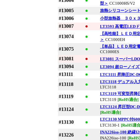
#13004
●
型＞
CC1000HS/V2
#13005
●
放熱シリコーンシー
#13006
●
小型放熱器 ３０ｘ
#13007
●
LT3593 高電圧L
【高性能】ＬＥＤ用定
#13074
●
＞
CC1000EH
【単品】ＬＥＤ用定電
#13075
●
CC1000ES
#13081
●
LT3081 スーパー
#13094
●
LT3094 超ローノ
#13111
●
LTC3111 昇降圧DC
LTC3118 デュアル
#13118
●
LTC3118
LTC3119 可変型昇降
#13119
●
LTC3119
[RoHS適合]
LTC3124 昇圧型DC
#13124
●
[RoHS適合]
LTC3130 MPPC付60
#13130
●
LTC3130-1
[RoHS適合
INA226iso-100
#13226
●
INA226iso-100
[RoH