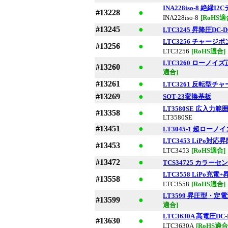
INA228iso-8 
#13228
●
INA228iso-8
[RoHS適
#13245
●
LTC3245 昇降圧DC-
LTC3256 チャージポ
#13256
●
LTC3256
[RoHS適合]
LTC3260 ローノ
#13260
●
適合]
#13261
●
LTC3261 反転型
#13269
●
SOT-23変換基板
LT3580SE 広入力範
#13358
●
LT3580SE
#13451
●
LT3045-1 超ロ
LTC3453 LiPo
#13453
●
LTC3453
[RoHS適合]
#13472
●
TCS34725 カラー
LTC3558 LiPo充電
#13558
●
LTC3558
[RoHS適合]
LT3599 昇圧型・定電
#13599
●
適合]
LTC3630A 高電圧DC
#13630
●
LTC3630A
[RoHS適合