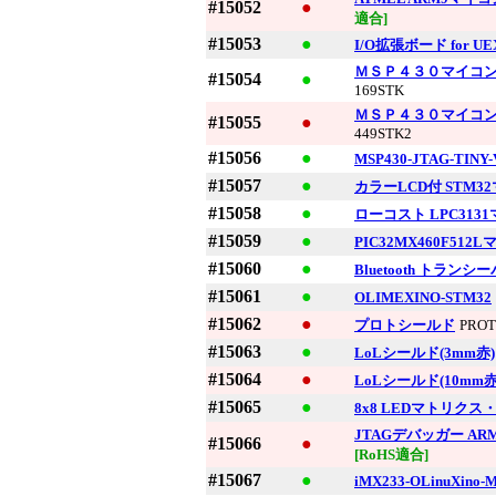
#15052
●
適合]
#15053
●
I/O拡張ボード for UE
ＭＳＰ４３０マイコ
#15054
●
169STK
ＭＳＰ４３０マイコ
#15055
●
449STK2
#15056
●
MSP430-JTAG-TINY-
#15057
●
カラーLCD付 STM32
#15058
●
ローコスト LPC313
#15059
●
PIC32MX460F51
#15060
●
Bluetooth トランシ
#15061
●
OLIMEXINO-STM32
#15062
●
プロトシールド
PROT
#15063
●
LoLシールド(3mm赤)
#15064
●
LoLシールド(10mm赤
#15065
●
8x8 LEDマトリク
JTAGデバッガー ARM-
#15066
●
[RoHS適合]
#15067
●
iMX233-OLinuXino-