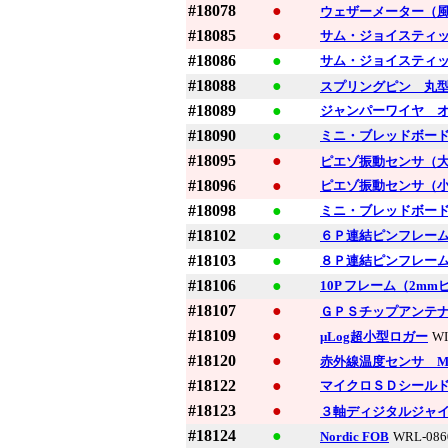
#18078
●
ウェザーメーター（
#18085
●
サム・ジョイスティ
#18086
●
サム・ジョイスティ
#18088
●
スプリングピン 丸型
#18089
●
ジャンパーワイヤ オ
#18090
●
ミニ・ブレッドボー
#18095
●
ピエゾ振動センサ（
#18096
●
ピエゾ振動センサ（
#18098
●
ミニ・ブレッドボー
#18102
●
６Ｐ連結ピンフレーム
#18103
●
８Ｐ連結ピンフレーム
#18106
●
10P フレーム（2m
#18107
●
ＧＰＳチップアンテナ 15
#18109
●
μLog超小型ロガー
WI
#18120
●
赤外線温度センサ ML
#18122
●
マイクロＳＤシール
#18123
●
３軸ディジタルジャイロ
#18124
●
Nordic FOB
WRL-086