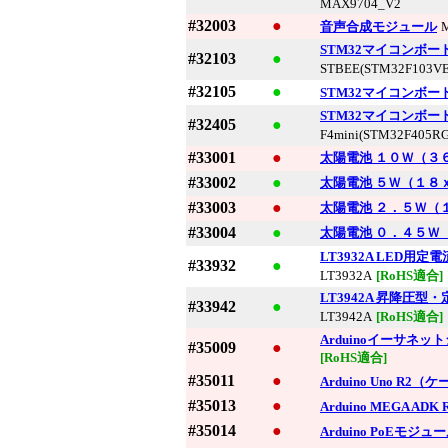
MAX9704_V2
#32003
●
音声合成モジュール
STM32マイコンボード『S
#32103
●
STBEE(STM32F103VE
#32105
●
STM32マイコンボード 『S
STM32マイコンボード【ST
#32405
●
F4mini(STM32F405RG
#33001
●
太陽電池 １０Ｗ（３
#33002
●
太陽電池 ５Ｗ（１８
#33003
●
太陽電池 ２．５Ｗ（
#33004
●
太陽電池 ０．４５Ｗ
LT3932A LED用
#33932
●
LT3932A
[RoHS適合]
LT3942A 昇降圧型・
#33942
●
LT3942A
[RoHS適合]
Arduinoイーサネ
#35009
●
[RoHS適合]
#35011
●
Arduino Uno R2
#35013
●
Arduino MEGA A
#35014
●
Arduino PoEモジュ