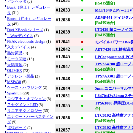
#12031
●
ピンヘッダ
(5)
[RoHS適合]
Buck（降圧）レギュレー
#12033
●
MCP1640 2.0V～
タ
(31)
ADMP441 ディジ
Boost（昇圧）レギュレー
#12036
●
[RoHS適合]
タ
(45)
LT3439 超ローノイズ
Digi XBee® シリーズ
(1)
#12039
●
[RoHS適合]
1-Wireデバイス
(2)
PEAK electronic design
(1)
#12041
●
モバイルパワーXBee
入力デバイス
(4)
#12042
●
ADT7420 I2C精
熱対策品
(3)
#12045
●
LPCcappuccino(L
モータ関連
(15)
TPS7A4700 超
太陽電池
(2)
#12047
●
[RoHS適合]
OLIMEX
(72)
デジレント製品
(2)
TPS7A3301 超
#12048
●
[RoHS適合]
MSP430
(5)
ケース・ハウジング
(2)
#12049
●
5mm ユニバーサル
Sparkfun
(29)
#12051
●
L6470/42x34m
ロジアナ・オプション
(8)
TPS63000 昇降圧DC
７セグメントLED
(8)
#12055
●
合]
リニアテクノロジー
(35)
LTC6102 高精度ア
エナジー・ハーベスティン
#12056
●
[RoHS適合]
グ
(9)
LTC6102 高精度ア
拡張ボード
(2)
#12057
●
[RoHS適合]