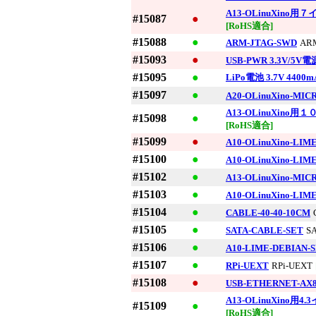
A13-OLinuXin
#15087
●
[RoHS適合]
#15088
●
ARM-JTAG-SWD
AR
#15093
●
USB-PWR 3.3V/5V電
#15095
●
LiPo電池 3.7V 4400m
#15097
●
A20-OLinuXino-MIC
A13-OLinuXin
#15098
●
[RoHS適合]
#15099
●
A10-OLinuXino-LIM
#15100
●
A10-OLinuXino-LIM
#15102
●
A13-OLinuXino-MIC
#15103
●
A10-OLinuXino-LIM
#15104
●
CABLE-40-40-10CM
#15105
●
SATA-CABLE-SET
S
#15106
●
A10-LIME-DEBIAN-
#15107
●
RPi-UEXT
RPi-UEXT
#15108
●
USB-ETHERNET-AX8
A13-OLinuXino
#15109
●
[RoHS適合]