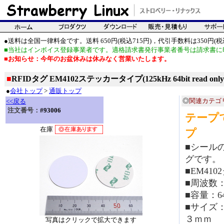
●送料は全国一律料金です。送料 650円(税込715円)，代引手数料は350円(税込
■当社はインボイス登録事業者です。適格請求書発行事業者番号は請求書に
■お知らせ：今年のお盆休みは休みなく営業いたします。
■
RFIDタグ EM4102ステッカータイプ(125kHz 64bit read only
●
会社トップ
>
通販トップ
◎
関連カテゴ
<<戻る
注文番号：
#93006
テープ
在庫
プ
■シール
グです。
■EM41
■周波数：1
■容量：64bi
■サイズ
３ｍｍ
写真はクリックで拡大できます