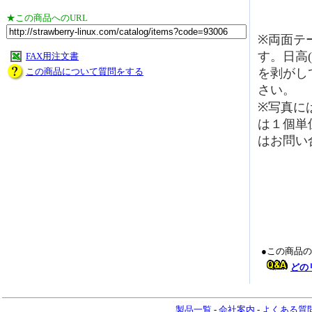
★この商品へのURL
※両面テ
す。日高
FAX用注文書
この商品について質問をする
を剥がし
さい。
※写真に
は１個単
はお問い
●この商品
どの
製品一覧
-
会社案内
-
よくある質