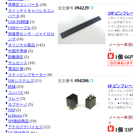
昇降圧コンバータ
(18)
#94229
注文番号
スイッチトキャパシタコン
29P ピンフ
バータ
(6)
１列ｘ２９ピンの
USB-PD関連
(1)
ピンは半端ですが、当社
クタに合わせたも
USBケーブル
(2)
ｍｍ
●
黒い部分の
加速度センサ・ジャイロセ
単位の販売です。
ンサ
(10)
メーカー希望
オリジナル製品
(142)
ス
中国半導体
(3)
1個 66
距離測定
(5)
サムセンス
(16)
電流計測
(20)
ステッピングモーター
(6)
#94206
IARシステムズ
(11)
注文番号
6P ピンフレ
絶縁
(23)
２列ｘ３ピンの汎
コンパス
(4)
５４ｍｍピッチ
●
リレー
(3)
す。
●
ＡＶＲマイ
です。
●
※写真に
カプチーノ
(5)
売は１個単位です。.
NXP
(2)
pcDuino
(3)
メーカー希望
SPI接続商品
(19)
ス
アナログデバイセズ
(22)
1個 33
I2C接続商品
(61)