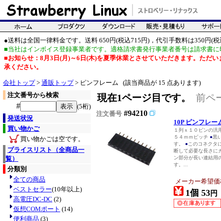
●送料は全国一律料金です。送料 650円(税込715円)，代引手数料は350円(税込
■当社はインボイス登録事業者です。適格請求書発行事業者番号は請求書に
■お知らせ：8月3日(月)～6日(木)を夏季休業とさせていただきます。た
承ください。
会社トップ
>
通販トップ
> ピンフレーム (該当商品が 15 点あります)
注文番号から検索
現在1ページ目です。
前ペ
#
(5桁)
#94210
注文番号
発送状況
10P ピンフレ
買い物かご
１列ｘ１０ピンの汎
５４ｍｍピッチ
●
黒
買い物かごは空です。
す。
●
このコネクタに
プライスリスト（全商品一
断して必要な長さに
覧）
ン部分が長い連結用の
す。...
分類別
全ての商品
メーカー希望価
ベストセラー
(10年以上)
1個 53
円
高電圧DC-DC
(2)
仮想COMポート
(14)
便利商品
(3)