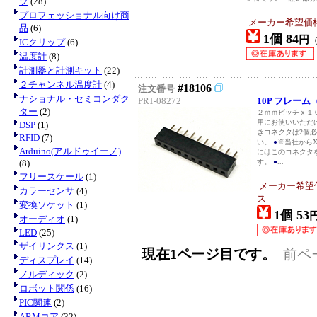
ツ
(28)
プロフェッショナル向け商
メーカー希望価
品
(6)
1個 84
円
ICクリップ
(6)
温度計
(8)
計測器と計測キット
(22)
２チャンネル温度計
(4)
#18106
注文番号
ナショナル・セミコンダク
PRT-08272
10P フレーム
ター
(2)
２ｍｍピッチｘ１
用にお使いいただ
DSP
(1)
きコネクタは2個
RFID
(7)
い。
●
※当社からX
Arduino(アルドゥイーノ)
にはこのコネクタ
(8)
す。
●
...
フリースケール
(1)
メーカー希望
カラーセンサ
(4)
ス
変換ソケット
(1)
1個 53
オーディオ
(1)
LED
(25)
ザイリンクス
(1)
現在1ページ目です。
前ペ
ディスプレイ
(14)
ノルディック
(2)
ロボット関係
(16)
PIC関連
(2)
ARMコア
(32)