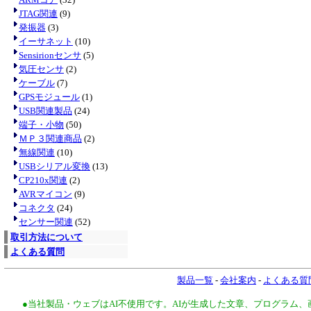
JTAG関連
(9)
発振器
(3)
イーサネット
(10)
Sensirionセンサ
(5)
気圧センサ
(2)
ケーブル
(7)
GPSモジュール
(1)
USB関連製品
(24)
端子・小物
(50)
ＭＰ３関連商品
(2)
無線関連
(10)
USBシリアル変換
(13)
CP210x関連
(2)
AVRマイコン
(9)
コネクタ
(24)
センサー関連
(52)
取引方法について
よくある質問
製品一覧
-
会社案内
-
よくある質
●当社製品・ウェブはAI不使用です。AIが生成した文章、プログラム