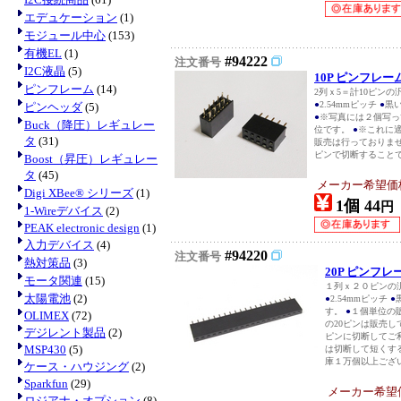
エデュケーション
(1)
モジュール中心
(153)
有機EL
(1)
#94222
注文番号
I2C液晶
(5)
10P ピンフレ
ピンフレーム
(14)
2列ｘ5＝計10ピン
●
2.54mmピッチ
●
黒
ピンヘッダ
(5)
●
※写真には２個写っ
Buck（降圧）レギュレー
位です。
●
※これに適
タ
(31)
販売は行っておりません
ピンで切断することで
Boost（昇圧）レギュレー
タ
(45)
メーカー希望価
Digi XBee® シリーズ
(1)
1個 44
円
1-Wireデバイス
(2)
PEAK electronic design
(1)
入力デバイス
(4)
#94220
注文番号
熱対策品
(3)
20P ピンフ
モータ関連
(15)
１列ｘ２０ピンの
太陽電池
(2)
●
2.54mmピッチ
●
す。
●
１個単位の
OLIMEX
(72)
の20ピンは販売して
デジレント製品
(2)
ピンに切断してご
MSP430
(5)
は切断して短くす
庫１万個以上ございま
ケース・ハウジング
(2)
Sparkfun
(29)
メーカー希望
ロジアナ・オプション
(8)