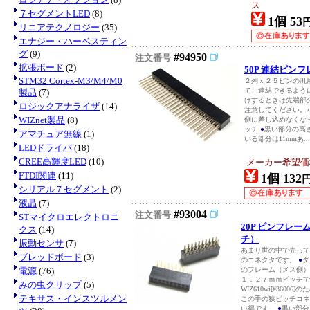
ス
７セグメントLED
(8)
1個 53
リニアテクノロジー
(35)
エナジー・ハーベスティン
グ
(9)
#94950
注文番号
拡張ボード
(2)
50P 連結ピン
STM32 Cortex-M3/M4/M0
２列ｘ２５ピンの汎
て、連結できるよう
製品
(7)
けするときは先端部
ロジックアナライザ
(14)
注意してください。
WIZnet製品
(8)
側に差し込めなくな
ッチ
●
黒い部分の高さ
アマチュア無線
(1)
いる部分は11mmあ...
LEDドライバ
(18)
CREE高輝度LED
(10)
メーカー希望価
FTDI関連
(11)
1個 132
シリアル７セグメント
(2)
液晶
(7)
#93004
注文番号
STマイクロエレクトロニ
20P ピンフレ
クス
(14)
チ）
振動センサ
(7)
あまり世の中で売って
ブレッドボード
(3)
のコネクタです。
●
ダ
電源
(76)
のフレーム（メス側
１．２７ｍｍピッチ
みの虫クリップ
(5)
WIZ610wi[#360
テキサス・インスツルメン
この手の狭ピッチコネ
い得です。
●
黒い部分.