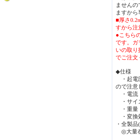
ませんの
ますから
■厚さ0
すから注
●こちら
です。ガ
いの取り
でご注文
◆仕様
・起電圧：
ので注意
・電流：
・サイズ：1
・重量：
・変換効
・全製品(
◎大量