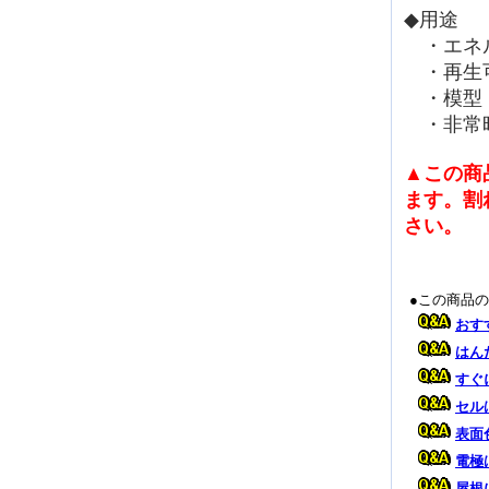
◆用途
・エネル
・再生
・模型
・非常
▲この商
ます。割
さい。
●この商品
おす
はん
すぐ
セル
表面
電極
屋根