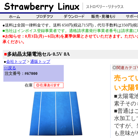
●送料は全国一律料金です。送料 650円(税込715円)，代引手数料は350円(税込
■当社はインボイス登録事業者です。適格請求書発行事業者番号は請求書に
■お知らせ：8月3日(月)～6日(木)を夏季休業とさせていただきます。た
承ください。
■
多結晶太陽電池セル 0.5V 8A
●
会社トップ
>
通販トップ
◎
関連カテゴ
<<戻る
注文番号：
#67000
売って
在庫
い太陽
■太陽電
素子その
■普通は
水加工し
ですが、
も意味が