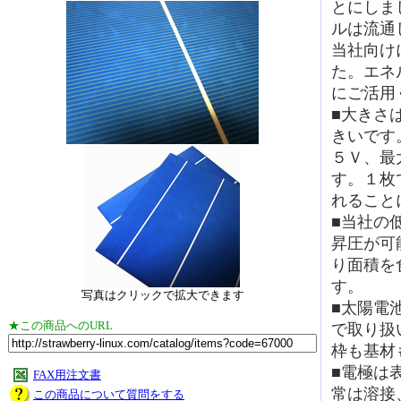
とにしま
ルは流通
当社向け
た。エネ
にご活用
■大きさは
きいです
５Ｖ、最
す。１枚
れること
■当社の低
昇圧が可
り面積を
す。
写真はクリックで拡大できます
■太陽電
★この商品へのURL
で取り扱
枠も基材
■電極は
FAX用注文書
常は溶接
この商品について質問をする