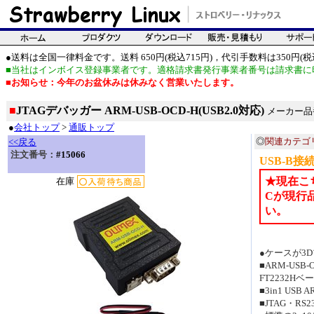
●送料は全国一律料金です。送料 650円(税込715円)，代引手数料は350円(税込
■当社はインボイス登録事業者です。適格請求書発行事業者番号は請求書に
■お知らせ：今年のお盆休みは休みなく営業いたします。
■
JTAGデバッガー ARM-USB-OCD-H(USB2.0対応)
メーカー品番：
●
会社トップ
>
通販トップ
◎
関連カテゴ
<<戻る
注文番号：
#15066
USB-B接続
★現在こ
在庫
Cが現行
い。
●ケースが3
■ARM-USB
FT2232H
■3in1 US
■JTAG・RS