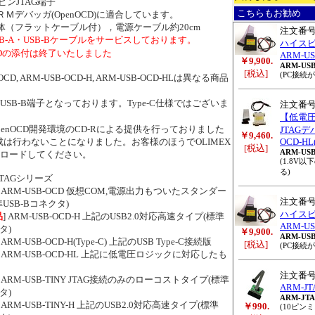
0ピンJTAG端子
こちらもお勧め
Ｍデバッガ(OpenOCD)に適合しています。
体（フラットケーブル付），電源ケーブル約20cm
注文番
SB-A・USB-Bケーブルをサービスしております。
ハイスピ
Dの添付は終了いたしました
ARM-US
￥9,900.
ARM-USB
[税込]
(PC接続が
OCD, ARM-USB-OCD-H, ARM-USB-OCD-HLは異なる商品
USB-B端子となっております。Type-C仕様ではございま
注文番
【低電
penOCD開発環境のCD-Rによる提供を行っておりました
JTAGデ
￥9,460.
作成は行わないことになりました。お客様のほうでOLIMEX
OCD-HL(
[税込]
ARM-USB
ロードしてください。
(1.8V
る)
JTAGシリーズ
] ARM-USB-OCD 仮想COM,電源出力もついたスタンダー
注文番
USB-Bコネクタ)
ハイスピ
品
] ARM-USB-OCD-H 上記のUSB2.0対応高速タイプ(標準
ARM-US
タ)
￥9,900.
ARM-USB
] ARM-USB-OCD-H(Type-C) 上記のUSB Type-C接続版
[税込]
(PC接続が
] ARM-USB-OCD-HL 上記に低電圧ロジックに対応したも
注文番
] ARM-USB-TINY JTAG接続のみのローコストタイプ(標準
ARM-JTA
タ)
ARM-JTA
] ARM-USB-TINY-H 上記のUSB2.0対応高速タイプ(標準
￥990.
(10ピン