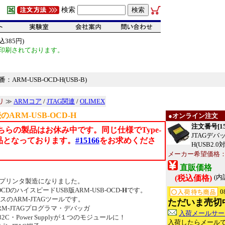
検索
385円)
印刷されております。
ARM-USB-OCD-H(USB-B)
リ
≫
ARMコア
/
JTAG関連
/
OLIMEX
のARM-USB-OCD-H
●オンライン注文
注文番号[15
ちらの製品はお休み中です。同じ仕様でType-
JTAGデバッ
品となっております。
#15166
をお求めくださ
H(USB2.0
メーカー希望価格：EU
直販価格
(内
(税込価格)
Dプリンタ製造になりました。
-OCDのハイスピードUSB版ARM-USB-OCD
-H
です。
0
ベースのARM-JTAGツールです。
ただいま売切
B ARM-JTAGプログラマ・デバッガ
入荷メールサー
232C・Power Supplyが１つのモジュールに！
入荷したらメール