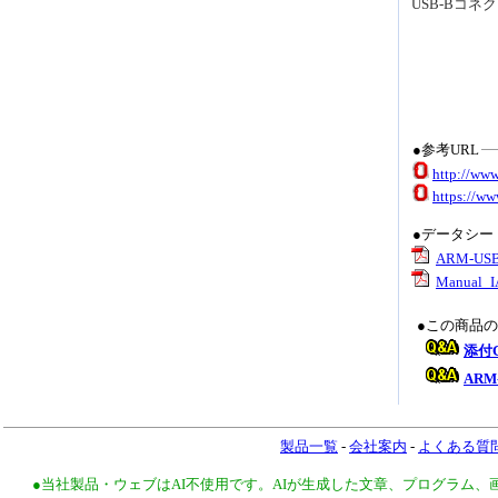
USB-Bコネク
●参考URL
http://ww
https://w
●データシー
ARM-USB
Manual_I
●この商品
添付
ARM
製品一覧
-
会社案内
-
よくある質
●当社製品・ウェブはAI不使用です。AIが生成した文章、プログラム