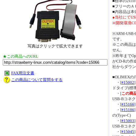
■標準の2x1
■フリーのＡＲ
■内容品は本
●当社にてU
※開発環境C
※ARM-USB-
です。
※この商品は
写真はクリックで拡大できます
せん。
※昨年までO
★この商品へのURL
がCD-Rの
社からダウン
FAX用注文書
■OLIMEXの
この商品について質問をする
・[
#15002
ドタイプ(標準
・[
この商
USB-Bコネク
・[
#15166
・[
#15186
の(Type-C)
・[
#15003
USB-Bコネク
・[
#15045