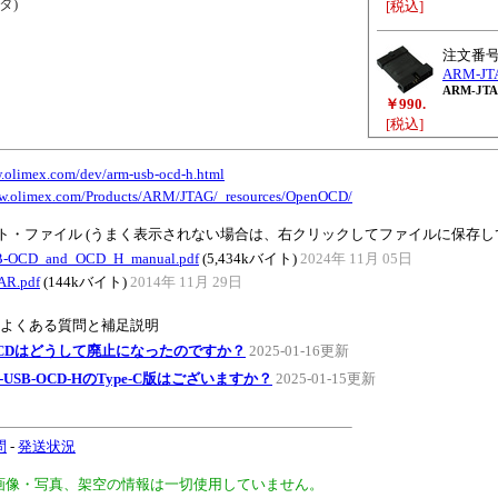
タ)
[税込]
注文番
ARM-JT
ARM-JT
￥990.
[税込]
w.olimex.com/dev/arm-usb-ocd-h.html
ww.olimex.com/Products/ARM/JTAG/_resources/OpenOCD/
ト・ファイル (うまく表示されない場合は、右クリックしてファイルに保存し
-OCD_and_OCD_H_manual.pdf
(5,434kバイト)
2024年 11月 05日
AR.pdf
(144kバイト)
2014年 11月 29日
のよくある質問と補足説明
CDはどうして廃止になったのですか？
2025-01-16更新
-USB-OCD-HのType-C版はございますか？
2025-01-15更新
問
-
発送状況
、画像・写真、架空の情報は一切使用していません。