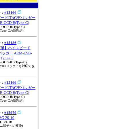
号：
#
15166
ードJTAGデバッガー
B-OCD-H(Type-C)
-OCD-H(Type-C)
Type-Cの新製品)
号：
#
15186
圧版】ハイスピード
バッガー ARM-USB-
Type-C)
-OCD-HL(Type-C)
以下のロジックにも対応でき
号：
#
15166
ードJTAGデバッガー
B-OCD-H(Type-C)
-OCD-H(Type-C)
Type-Cの新製品)
号：
#
15079
G-20-10
G-20-10
ミニ端子への変換)