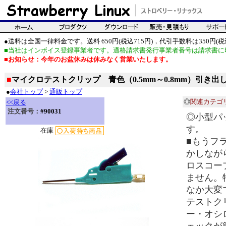
●送料は全国一律料金です。送料 650円(税込715円)，代引手数料は350円(税込
■当社はインボイス登録事業者です。適格請求書発行事業者番号は請求書に
■お知らせ：今年のお盆休みは休みなく営業いたします。
■
マイクロテストクリップ 青色（0.5mm～0.8mm）引き出
●
会社トップ
>
通販トップ
◎
関連カテゴ
<<戻る
注文番号：
#90031
◎小型パ
す。
在庫
■もうフ
かしなが
ロスコー
ません。
なか大変
テストク
ー・オシ