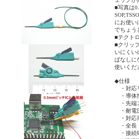
ェックが
■写真は0
SOP,TS
にお使いに
でちょう
■テクト
■クリッ
いにくい
ぱなしに
使いくだ
◆仕様
・対応リー
・導体抵
・先端ス
・耐電圧
・対応周
・全長：4
・接続端子