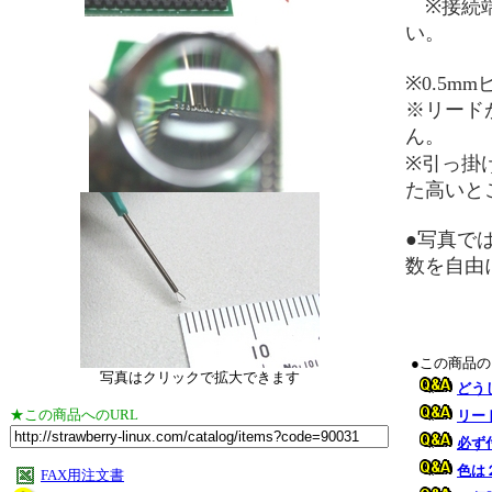
※接続端
い。
※0.5
※リード
ん。
※引っ掛
た高いと
●写真で
数を自由
●この商品
写真はクリックで拡大できます
どう
★この商品へのURL
リー
必ず
色は
FAX用注文書