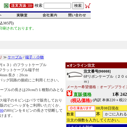
検索
385円)
印刷されております。
リ
≫
ケーブル
/
端子・小物
列ｘ３）のフラットケーブル
●オンライン注文
フラットケーブル端子付
注文番号[90008]
4mm 長さ：20cm
6Pリボンケーブル（２０
バッグ回路の接続にご利用ください。
ｍ）
メーカー希望価格：オープンプライ
ーブルの長さは20cmの１種類のみとな
1本 24
直販価格
。
(内訳 本体220＋税22
ス端子の６ピンはバラで販売しており
(税込価格)
販のピンヘッダをご利用いただくか、
08月08日現在
80
の80ピンを６ピンの長さで切断して
本
数量
けます。
注文の個数を入力してください。
こちらもお勧め