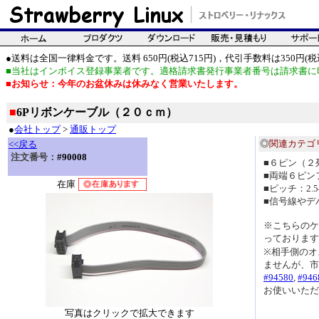
●送料は全国一律料金です。送料 650円(税込715円)，代引手数料は350円(税込
■当社はインボイス登録事業者です。適格請求書発行事業者番号は請求書に
■お知らせ：今年のお盆休みは休みなく営業いたします。
■
6Pリボンケーブル（２０ｃｍ）
●
会社トップ
>
通販トップ
◎
関連カテゴ
<<戻る
注文番号：
#90008
■６ピン（２
■両端６ピン
在庫
■ピッチ：2.5
■信号線やデ
※こちらのケ
っております
※相手側のオ
ませんが、市
#94580
,
#946
お使いいただ
写真はクリックで拡大できます