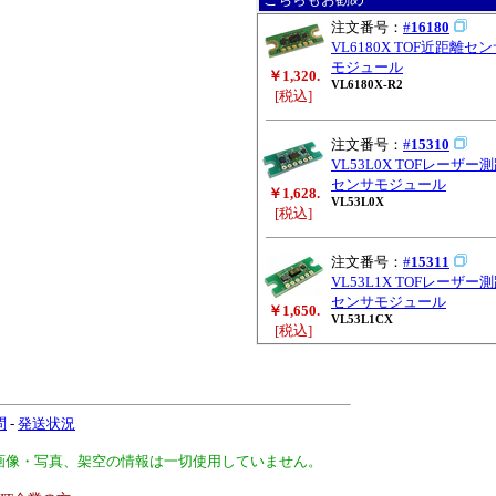
注文番号：
#
16180
VL6180X TOF近距離セ
モジュール
￥1,320.
VL6180X-R2
[税込]
注文番号：
#
15310
VL53L0X TOFレーザー
センサモジュール
￥1,628.
VL53L0X
[税込]
注文番号：
#
15311
VL53L1X TOFレーザー
センサモジュール
￥1,650.
VL53L1CX
[税込]
問
-
発送状況
、画像・写真、架空の情報は一切使用していません。