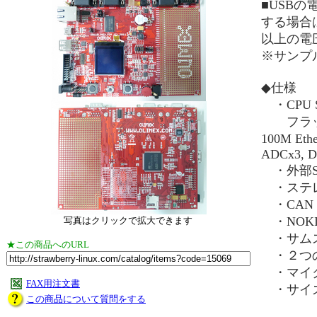
■USB
する場合
以上の電
※サンプ
◆仕様
・CPU S
フラッシュ 
100M Eth
ADCx3, 
・外部SR
・ステレ
・CAN
・NOKIA 
写真はクリックで拡大できます
・サムスン
★この商品へのURL
・２つのR
・マイク
FAX用注文書
・サイズ：
この商品について質問をする