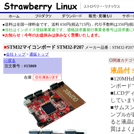
●送料は全国一律料金です。送料 650円(税込715円)，代引手数料は350円(税込
■当社はインボイス登録事業者です。適格請求書発行事業者番号は請求書に
■お知らせ：今年のお盆休みは休みなく営業いたします。
■
STM32マイコンボード STM32-P207
メーカー品番：STM32-P207
●
会社トップ
>
通販トップ
◎
関連カテゴ
<<戻る
注文番号：
#15069
液晶付 
在庫
■120M
ンボード
■LCDデ
していま
■サムス
ンプルが
ると液晶
質はよく