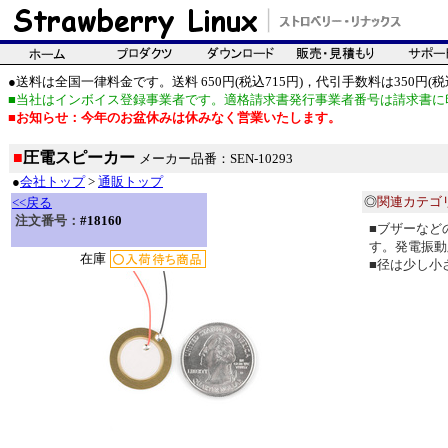
●送料は全国一律料金です。送料 650円(税込715円)，代引手数料は350円(税込
■当社はインボイス登録事業者です。適格請求書発行事業者番号は請求書に
■お知らせ：今年のお盆休みは休みなく営業いたします。
■
圧電スピーカー
メーカー品番：SEN-10293
●
会社トップ
>
通販トップ
◎
関連カテゴ
<<戻る
注文番号：
#18160
■ブザーなど
す。発電振動
在庫
■径は少し小