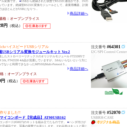
リアル変換です。
●
USBから絶縁された状態でRS232C通信ができ、5Vの
ています。絶縁型RS232C変換モジュールとして、産業用機器、計測
はほとんどがUSBになりつ...
商品詳細へ
価格：オープンプライス
28
円
（税込）
#64301
chハイスピードUSBシリアル
注文番号
h)高速USBシリアル変換モジュールキット Ver.2
I2C/SPI Control Center
 を搭載したストロベリーリナックスのオリジナルモジュール FT232HXで
2H 2ch, FT4232H 4ch品が流通していますが、2chもいらないという方に
ないと利用できなかったMPSSE(Multi-Protocol S...
商品詳細へ
格：オープンプライス
0
円
（税込）
#52070
作りました!!
注文番号
イコンボード【完成品】AT90USB162
USBRH-CASE
ンボード(#50027)のキットを組み立てたものです。
●
ハンダ付けが
の完成品です。写真の状態でお送りします。それ以外はキットと同じ