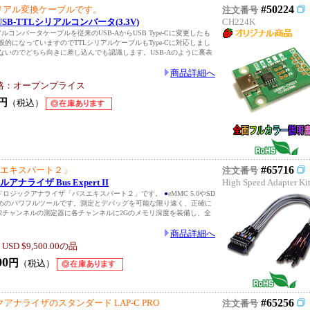
#50224
のシリアル変換ケーブルです。
注文番号
】USB-TTLシリアルコンバータ(3.3V)
CH224K
シリアルコンバータケーブルを従来のUSB-AからUSB Type-Cに変更したも
が一般的になっていますのでTTLシリアルケーブルもType-Cに対応しまし
裏表ないのでどちら向きに差し込んでも認識します。USB-Aのように裏表
商品詳細へ
格：オープンプライス
円
（税込）
#65716
エキスパート２」
注文番号
ライザ Bus Expert II
High Speed Adapter Ki
エンドロジックアナライザ「バスエキスパート２」です。
●
eMMC 5.0やSD
ためのパワフルツールです。測定とデバッグを可能な限り速く、正確に
2チャンネルの測定器に各チャンネルに2Gのメモリ深度を装備し、全
商品詳細へ
 $9,500.00の品
00
円
（税込）
#65256
アナライザのスタンダード LAP-C PRO
注文番号