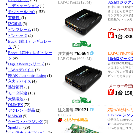
LAP-C Pro(32128M)
32chロジックア
エデュケーション
(1)
台湾ZEROPLU
モジュール中心
(153)
さはほとんど同じ
サンプリング周波数は
有機EL
(1)
128Mビットもあり
I2C液晶
(5)
ピンフレーム
(14)
メーカー希望価格
ピンヘッダ
(5)
1台 338
Buck（降圧）レギュレー
タ
(31)
Boost（昇圧）レギュレー
#65664
LAP-C PR
注文番号
タ
(45)
LAP-C Pro(16064M)
16chロジックア
Digi XBee® シリーズ
(1)
台湾ZEROPLU
さはほとんど同じ
1-Wireデバイス
(2)
サンプリング周波数は
PEAK electronic design
(1)
ビットもあります。
入力デバイス
(4)
メーカー希望価格
熱対策品
(3)
1台 150
モータ関連
(15)
太陽電池
(2)
OLIMEX
(72)
#50121
好評の絶縁シ
注文番号
デジレント製品
(2)
FT232is
FT232is 
MSP430
(5)
送受信各１chのシン
ケース・ハウジング
(2)
●
FT232のisolate
Sparkfun
(29)
1.8Vの低電圧ロ
ロジアナ・オプション
(8)