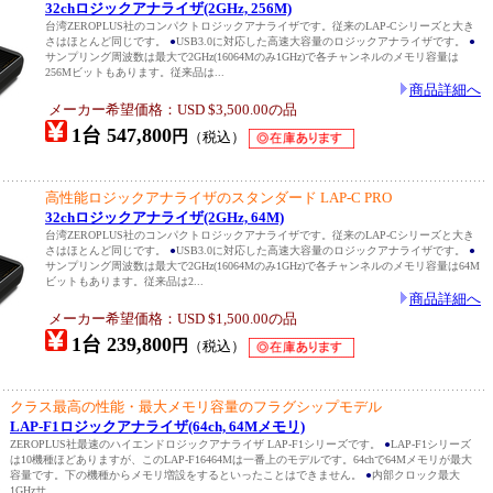
32chロジックアナライザ(2GHz, 256M)
台湾ZEROPLUS社のコンパクトロジックアナライザです。従来のLAP-Cシリーズと大き
さはほとんど同じです。
●
USB3.0に対応した高速大容量のロジックアナライザです。
●
サンプリング周波数は最大で2GHz(16064Mのみ1GHz)で各チャンネルのメモリ容量は
256Mビットもあります。従来品は...
商品詳細へ
メーカー希望価格：USD $3,500.00の品
1台 547,800
円
（税込）
高性能ロジックアナライザのスタンダード LAP-C PRO
32chロジックアナライザ(2GHz, 64M)
台湾ZEROPLUS社のコンパクトロジックアナライザです。従来のLAP-Cシリーズと大き
さはほとんど同じです。
●
USB3.0に対応した高速大容量のロジックアナライザです。
●
サンプリング周波数は最大で2GHz(16064Mのみ1GHz)で各チャンネルのメモリ容量は64M
ビットもあります。従来品は2...
商品詳細へ
メーカー希望価格：USD $1,500.00の品
1台 239,800
円
（税込）
クラス最高の性能・最大メモリ容量のフラグシップモデル
LAP-F1ロジックアナライザ(64ch, 64Mメモリ)
ZEROPLUS社最速のハイエンドロジックアナライザ LAP-F1シリーズです。
●
LAP-F1シリーズ
は10機種ほどありますが、このLAP-F16464Mは一番上のモデルです。64chで64Mメモリが最大
容量です。下の機種からメモリ増設をするといったことはできません。
●
内部クロック最大
1GHzサ...