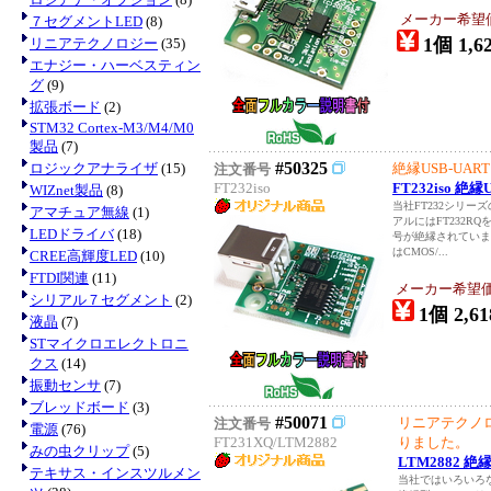
メーカー希望
７セグメントLED
(8)
1個 1,6
リニアテクノロジー
(35)
エナジー・ハーベスティン
グ
(9)
拡張ボード
(2)
STM32 Cortex-M3/M4/M0
製品
(7)
#50325
ロジックアナライザ
(15)
絶縁USB-UA
注文番号
FT232iso
FT232iso
WIZnet製品
(8)
当社FT232シリー
アマチュア無線
(1)
アルにはFT232RQ
LEDドライバ
(18)
号が絶縁されてい
はCMOS/...
CREE高輝度LED
(10)
FTDI関連
(11)
メーカー希望
シリアル７セグメント
(2)
1個 2,61
液晶
(7)
STマイクロエレクトロニ
クス
(14)
振動センサ
(7)
ブレッドボード
(3)
#50071
リニアテクノ
注文番号
電源
(76)
FT231XQ/LTM2882
りました。
みの虫クリップ
(5)
LTM2882 
テキサス・インスツルメン
当社ではいろいろ