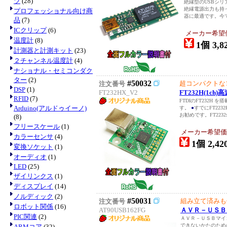
ツ
(28)
絶縁型のUSBシ
絶縁電源出力も持っ
プロフェッショナル向け商
器に最適です。今で
品
(7)
ICクリップ
(6)
メーカー希望
温度計
(8)
1個 3,8
計測器と計測キット
(23)
２チャンネル温度計
(4)
ナショナル・セミコンダク
ター
(2)
#50032
超コンパクトな1
注文番号
DSP
(1)
FT232HX_V2
FT232H(1c
RFID
(7)
FTDIのFT232H
Arduino(アルドゥイーノ)
す。
●
すでにFT223
お勧めです。FT2232xで
(8)
フリースケール
(1)
メーカー希望価
カラーセンサ
(4)
1個 2,42
変換ソケット
(1)
オーディオ
(1)
LED
(25)
ザイリンクス
(1)
ディスプレイ
(14)
ノルディック
(2)
#50031
組み立て済みも
注文番号
ロボット関係
(16)
AT90USB162FG
ＡＶＲ－ＵＳＢマ
PIC関連
(2)
ＡＶＲ－ＵＳＢマイコ
できないかたのため
ARMコア
(32)