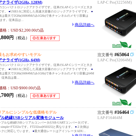
ナライザ(2GHz, 128M)
LAP-C Pro(32256M)
S社のコンパクトロジックアナライザです。従来のLAP-Cシリーズと大き
です。
●
USB3.0に対応した高速大容量のロジックアナライザです。
●
最大で2GHz(16064Mのみ1GHz)で各チャンネルのメモリ容量は
ます。従来品は...
商品詳細へ
：USD $2,200.00の品
,800
円
（税込）
#65064
Oで最もお求めやすいモデル
注文番号
ナライザ(1GHz, 64M)
LAP-C Pro(32064M)
S社のコンパクトロジックアナライザです。従来のLAP-Cシリーズと大き
です。
●
USB3.0に対応した高速大容量のロジックアナライザです。
●
最大で2GHz(16064Mのみ1GHz)で各チャンネルのメモリ容量は64M
従来品は最...
商品詳細へ
：USD $900.00の品
,700
円
（税込）
#16464
リアルにシンプルな低価格モデル
注文番号
シンプル絶縁USBシリアル変換モジュール
LAP-F16464M
プルな絶縁USBシリアルコンバータ(USB-UARTコンバータ)です。
d & simple=FT232isです。FT232iso[#50325]と異なります。
●
２次側は
ジックに対応しています。
●
最大通信レートはアイソレータADU...
商品詳細へ