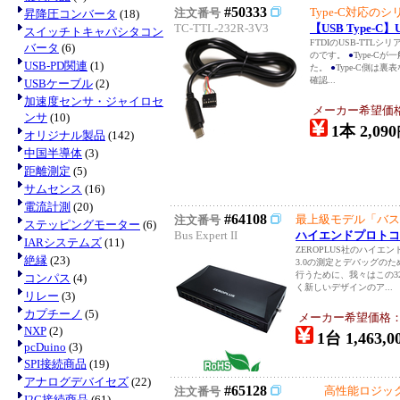
#50333
Type-C対応
注文番号
昇降圧コンバータ
(18)
TC-TTL-232R-3V3
【USB Type-C
スイッチトキャパシタコン
FTDIのUSB-TTL
バータ
(6)
のです。
●
Type-C
USB-PD関連
(1)
た。
●
Type-C側は
確認...
USBケーブル
(2)
加速度センサ・ジャイロセ
メーカー希望価
ンサ
(10)
1本 2,090
オリジナル製品
(142)
中国半導体
(3)
距離測定
(5)
サムセンス
(16)
電流計測
(20)
#64108
最上級モデル「バス
注文番号
ステッピングモーター
(6)
Bus Expert II
ハイエンドプロトコルアナ
IARシステムズ
(11)
ZEROPLUS社のハイ
絶縁
(23)
3.0の測定とデバッグの
行うために、我々はこの3
コンパス
(4)
く新しいデザインのア...
リレー
(3)
カプチーノ
(5)
メーカー希望価格：USD
NXP
(2)
1台 1,463,0
pcDuino
(3)
SPI接続商品
(19)
アナログデバイセズ
(22)
#65128
高性能ロジック
注文番号
I2C接続商品
(61)