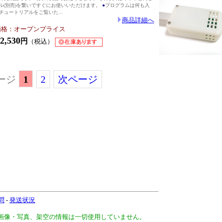
ブル(別売)を繋いですぐにお使いいただけます。
●
プログラムは何も入
ュートリアルをご覧いた...
商品詳細へ
価格：オープンプライス
,530
円
（税込）
ージ
1
2
次ページ
問
-
発送状況
、画像・写真、架空の情報は一切使用していません。