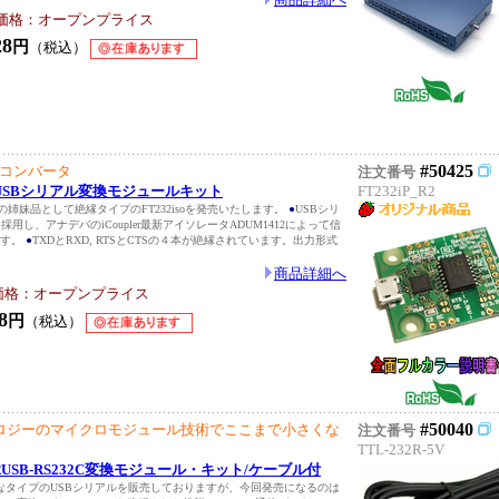
価格：オープンプライス
28
円
（税込）
#50425
RTコンバータ
注文番号
 絶縁USBシリアル変換モジュールキット
FT232iP_R2
ズの姉妹品として絶縁タイプのFT232isoを発売いたします。
●
USBシリ
を採用し、アナデバのiCoupler最新アイソレータADUM1412によって信
ます。
●
TXDとRXD, RTSとCTSの４本が絶縁されています。出力形式
商品詳細へ
価格：オープンプライス
8
円
（税込）
#50040
ロジーのマイクロモジュール技術でここまで小さくな
注文番号
TTL-232R-5V
絶縁USB-RS232C変換モジュール・キット/ケーブル付
なタイプのUSBシリアルを販売しておりますが、今回発売になるのは