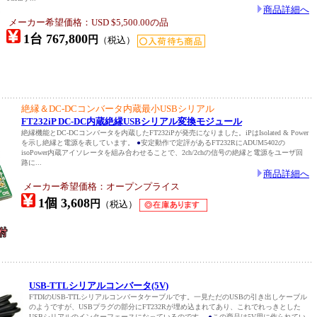
商品詳細へ
メーカー希望価格：USD $5,500.00の品
1台 767,800
円
（税込）
絶縁＆DC-DCコンバータ内蔵最小USBシリアル
FT232iP DC-DC内蔵絶縁USBシリアル変換モジュール
絶縁機能とDC-DCコンバータを内蔵したFT232iPが発売になりました。iPはIsolated & Power
を示し絶縁と電源を表しています。
●
安定動作で定評があるFT232RにADUM5402の
isoPower内蔵アイソレータを組み合わせることで、2ch/2chの信号の絶縁と電源をユーザ回
路に...
商品詳細へ
メーカー希望価格：オープンプライス
1個 3,608
円
（税込）
USB-TTLシリアルコンバータ(5V)
FTDIのUSB-TTLシリアルコンバータケーブルです。一見ただのUSBの引き出しケーブル
のようですが、USBプラグの部分にFT232Rが埋め込まれてあり、これでれっきとした
USBシリアルのインターフェースになっているのです。
●
この商品は5V用に作られてい