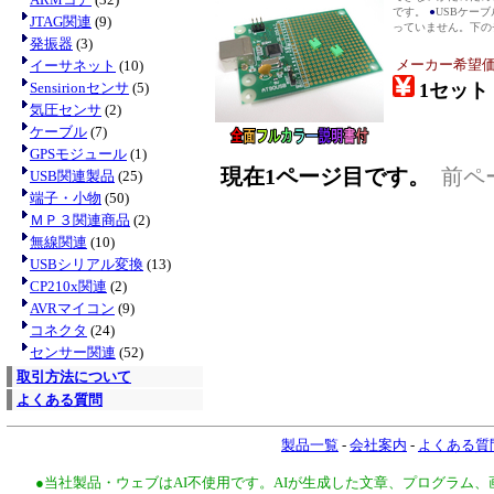
です。
●
USBケー
JTAG関連
(9)
っていません。下のチ
発振器
(3)
メーカー希望
イーサネット
(10)
Sensirionセンサ
(5)
1セット 2
気圧センサ
(2)
ケーブル
(7)
GPSモジュール
(1)
現在1ページ目です。
前ペ
USB関連製品
(25)
端子・小物
(50)
ＭＰ３関連商品
(2)
無線関連
(10)
USBシリアル変換
(13)
CP210x関連
(2)
AVRマイコン
(9)
コネクタ
(24)
センサー関連
(52)
取引方法について
よくある質問
製品一覧
-
会社案内
-
よくある質
●当社製品・ウェブはAI不使用です。AIが生成した文章、プログラム