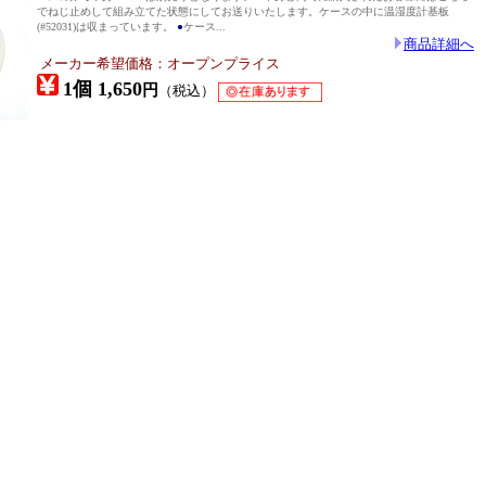
でねじ止めして組み立てた状態にしてお送りいたします。ケースの中に温湿度計基板
(#52031)は収まっています。
●
ケース...
商品詳細へ
メーカー希望価格：オープンプライス
1個 1,650
円
（税込）