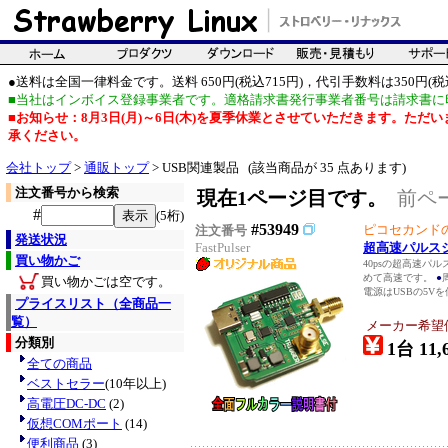
●送料は全国一律料金です。送料 650円(税込715円)，代引手数料は350円(税込
■当社はインボイス登録事業者です。適格請求書発行事業者番号は請求書に
■お知らせ：8月3日(月)～6日(木)を夏季休業とさせていただきます。た
承ください。
会社トップ
>
通販トップ
> USB関連製品 (該当商品が 35 点あります)
注文番号から検索
現在1ページ目です。
前ペ
#
(5桁)
#53949
ピコセカンド
注文番号
発送状況
FastPulser
超高速パルス
買い物かご
40psの超高速パル
めて高速です。
●
買い物かごは空です。
電源はUSBの5Vを
プライスリスト（全商品一
覧）
メーカー希望
分類別
1台 11,
全ての商品
ベストセラー
(10年以上)
高電圧DC-DC
(2)
仮想COMポート
(14)
便利商品
(3)