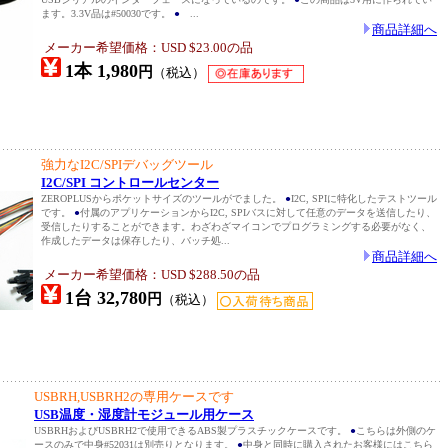
ます。3.3V品は#50030です。
●
...
商品詳細へ
メーカー希望価格：USD $23.00の品
1本 1,980
円
（税込）
強力なI2C/SPIデバッグツール
I2C/SPI コントロールセンター
ZEROPLUSからポケットサイズのツールがでました。
●
I2C, SPIに特化したテストツール
です。
●
付属のアプリケーションからI2C, SPIバスに対して任意のデータを送信したり、
受信したりすることができます。わざわざマイコンでプログラミングする必要がなく、
作成したデータは保存したり、バッチ処...
商品詳細へ
メーカー希望価格：USD $288.50の品
1台 32,780
円
（税込）
USBRH,USBRH2の専用ケースです
USB温度・湿度計モジュール用ケース
USBRHおよびUSBRH2で使用できるABS製プラスチックケースです。
●
こちらは外側のケ
ースのみで中身#52031は別売りとなります。
●
中身と同時に購入されたお客様にはこちら