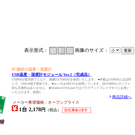
表示形式：
画像のサイズ：
PC接続の温度・湿度計
USB温度・湿度計モジュール Ver.2（完成品）
USBRHが販売終了となり、後継のUSBRH2を発売いたします。
●
外観はUSBRHとほぼ同
じで、USB-B端子形状です。
●
センサはSHT-31を採用しています。旧USBRHとのソフト
的な互換性はありません。
●
Windows11やLinuxではプラグアンドプレイですぐにお使い
いただけます。仮想C...
商品詳細へ
メーカー希望価格：オープンプライス
1台 2,178
円
（税込）