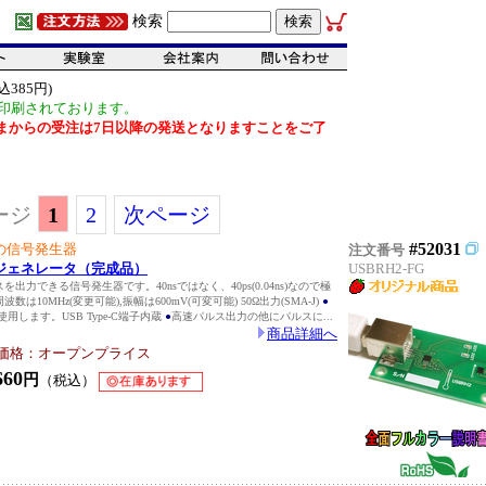
検索
385円)
印刷されております。
だいまからの受注は7日以降の発送となりますことをご了
ージ
1
2
次ページ
#52031
の信号発生器
注文番号
ジェネレータ（完成品）
USBRH2-FG
スを出力できる信号発生器です。40nsではなく、40ps(0.04ns)なので極
周波数は10MHz(変更可能),振幅は600mV(可変可能) 50Ω出力(SMA-J)
●
使用します。USB Type-C端子内蔵
●
高速パルス出力の他にパルスに...
商品詳細へ
価格：オープンプライス
660
円
（税込）