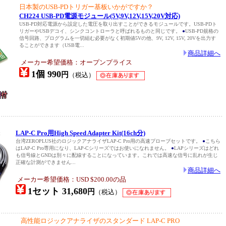
日本製のUSB-PDトリガー基板いかがですか？
CH224 USB-PD電源モジュール(5V,9V,12V,15V,20V対応)
USB-PD対応電源から設定した電圧を取り出すことができるモジュールです。USB-PDト
リガーやUSBデコイ、シンクコントローラと呼ばれるものと同じです。
●
USB-PD規格の
信号回路、プログラムを一切組む必要がなく初期値5Vの他、9V, 12V, 15V, 20Vを出力す
ることができます（USB電...
商品詳細へ
メーカー希望価格：オープンプライス
1個 990
円
（税込）
t
LAP-C Pro用High Speed Adapter Kit(16ch分)
台湾ZEROPLUS社のロジックアナライザLAP-C Pro用の高速プローブセットです。
●
こちら
はLAP-C Pro専用になり、LAP-Cシリーズではお使いになれません。
●
LAPシリーズはどれ
も信号線とGNDは別々に配線することになっています。これでは高速な信号に乱れが生じ
正確な計測ができません...
商品詳細へ
メーカー希望価格：USD $200.00の品
1セット 31,680
円
（税込）
高性能ロジックアナライザのスタンダード LAP-C PRO