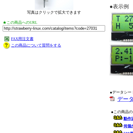
●表示例
写真はクリックで拡大できます
★この商品へのURL
FAX用注文書
この商品について質問をする
●データシー
デー
●この商品
動作
何個