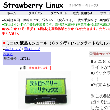
●送料は全国一律料金です。送料 650円(税込715円)，代引手数料は350円(税込
■当社はインボイス登録事業者です。適格請求書発行事業者番号は請求書に
■お知らせ：8月3日(月)～6日(木)を夏季休業とさせていただきます。た
承ください。
■
ミニI2C液晶モジュール（８ｘ２行）[バックライトなし]
メ
●
会社トップ
>
通販トップ
◎
関連カテゴ
<<戻る
注文番号：
#27031
■ミニ８
ライトが
在庫
■バック
す！
■写真４
※この製
だけでは
したもの