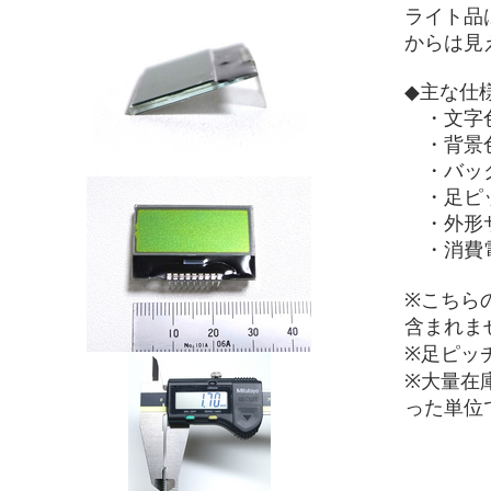
ライト品
からは見
◆主な仕
・文字
・背景
・バッ
・足ピッ
・外形サイズ
・消費電流
※こちら
含まれま
※足ピッ
※大量在
った単位