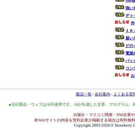
50
強い
ディ
外
１６
届い
どの
電源
バッ
コン
お
製品一覧
-
会社案内
-
よくある質
●当社製品・ウェブはAI不使用です。AIが生成した文章、プログラム
出版社・マスコミ関係・SNS企業や
本Webサイトの内容を営利企業が掲載する場合は有料無料
Copyright 2003-2026
© Strawberry L