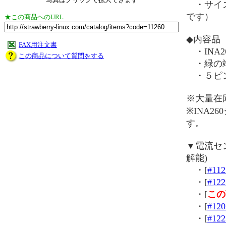
・サイズ：
です）
★この商品へのURL
◆内容品
FAX用注文書
・INA
この商品について質問をする
・緑の端
・５ピン
※大量在
※INA2
す。
▼電流セ
解能)
・[
#112
・[
#122
・[
この
・[
#120
・[
#122