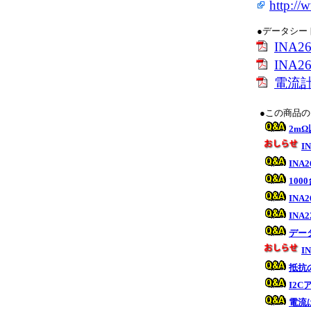
http://
●データシー
INA
INA
電流
●この商品
2m
I
INA
10
IN
INA
デー
I
抵抗
I2C
電流