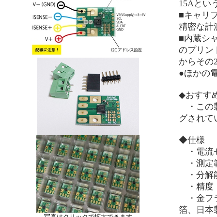
15Aと
■キャリ
精密な計
■内蔵シャ
のプリン
からその
●ほかの
◆おすす
・この製
グされて
◆仕様
・電流セン
・測定範囲
・分解能：1
・精度：
・金フラ
箔、日本
写真はクリックで拡大できます