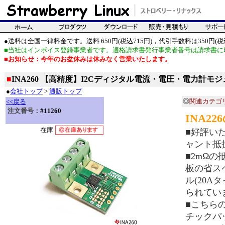
●送料は全国一律料金です。送料 650円(税込715円)，代引手数料は350円(税込
■当社はインボイス登録事業者です。適格請求書発行事業者番号は請求書に
■お知らせ：今年のお盆休みは休みなく営業いたします。
■
INA260 【高精度】I2Cディジタル電流・電圧・電力計モ
●
会社トップ
>
通販トップ
◎
関連カテゴ
<<戻る
注文番号：
#11260
INA2
在庫
■好評いた
ャント抵抗
■2mΩ
板の省ス
ル(20
られてい
■こちら
チックパ