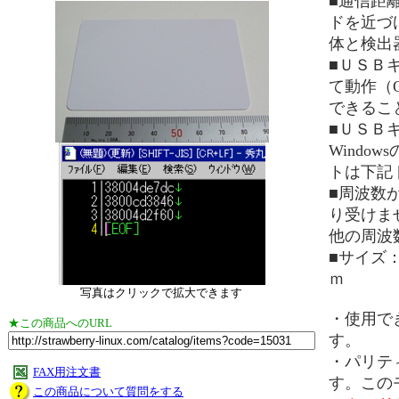
■通信距
ドを近づ
体と検出
■ＵＳＢ
て動作（
できるこ
■ＵＳＢ
Windo
トは下記
■周波数が
り受けま
他の周波
■サイズ
ｍ
写真はクリックで拡大できます
・使用で
★この商品へのURL
す。
・パリテ
FAX用注文書
す。この
この商品について質問をする