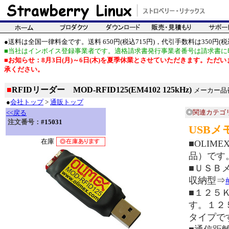
●送料は全国一律料金です。送料 650円(税込715円)，代引手数料は350円(税込
■当社はインボイス登録事業者です。適格請求書発行事業者番号は請求書に
■お知らせ：8月3日(月)～6日(木)を夏季休業とさせていただきます。た
承ください。
■
RFIDリーダー MOD-RFID125(EM4102 125kHz)
メーカー品番：
●
会社トップ
>
通販トップ
◎
関連カテゴ
<<戻る
注文番号：
#15031
USBメ
在庫
■OLIM
品）です
■ＵＳＢ
収納型⇒
■１２５
す。１２
タイプで