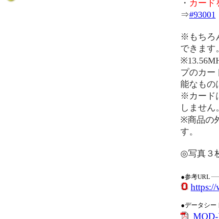
・
カード
⇒
#93001
※もちろ
できます
※13.5
プのカード
能なもの
※カード
しません
※商品の
す。
◎写真３
●参考URL
https:
●データシー
MOD-R