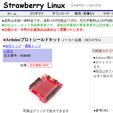
●送料は全国一律料金です。送料 650円(税込715円)，代引手数料は350円(税込
■当社はインボイス登録事業者です。適格請求書発行事業者番号は請求書に
■お知らせ：今年のお盆休みは休みなく営業いたします。
■
Arduinoプロトシールドキット
メーカー品番：DEV-07914
●
会社トップ
>
通販トップ
◎
関連カテゴ
<<戻る
注文番号：
#18185
■Arduin
■タクトスイ
在庫
ます。
■部品は全て
は全て組み立
●参考URL
写真はクリックで拡大できます