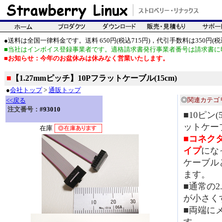
●送料は全国一律料金です。送料 650円(税込715円)，代引手数料は350円(税込
■当社はインボイス登録事業者です。適格請求書発行事業者番号は請求書に
■お知らせ：今年のお盆休みは休みなく営業いたします。
■
【1.27mmピッチ】10Pフラットケーブル(15cm)
●
会社トップ
>
通販トップ
◎
関連カテゴ
<<戻る
注文番号：
#93010
■10ピン
ットケー
在庫
■コネクタ
イプ
にな
ケーブル
ます。
■通常の2
が小さく
■両端に