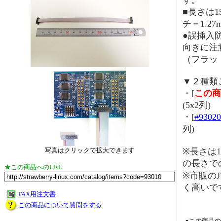
す。
■長さは
チ＝1.27
●誤挿入
向きに注
（フラッ
▼２種類
・[
この商
(5x2列)
・[
#93020
列)
写真はクリックで拡大できます
※長さは
の長さで
★この商品へのURL
※市販の
く高いで
FAX用注文書
この商品について質問をする
●この商品