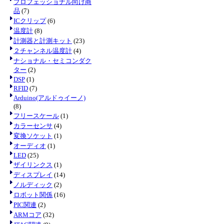
プロフェッショナル向け商
品
(7)
ICクリップ
(6)
温度計
(8)
計測器と計測キット
(23)
２チャンネル温度計
(4)
ナショナル・セミコンダク
ター
(2)
DSP
(1)
RFID
(7)
Arduino(アルドゥイーノ)
(8)
フリースケール
(1)
カラーセンサ
(4)
変換ソケット
(1)
オーディオ
(1)
LED
(25)
ザイリンクス
(1)
ディスプレイ
(14)
ノルディック
(2)
ロボット関係
(16)
PIC関連
(2)
ARMコア
(32)