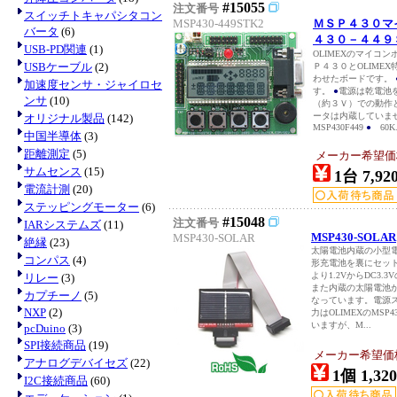
#15055
注文番号
スイッチトキャパシタコン
MSP430-449STK2
ＭＳＰ４３０マ
バータ
(6)
４３０－４４９
USB-PD関連
(1)
OLIMEXのマイコ
USBケーブル
(2)
Ｐ４３０とOLIME
わせたボードです。
加速度センサ・ジャイロセ
す。
●
電源は乾電池
ンサ
(10)
（約３Ｖ）での動作
ータは内蔵していま
オリジナル製品
(142)
MSP430F449
●
60K.
中国半導体
(3)
距離測定
(5)
メーカー希望価格：
サムセンス
(15)
1台 7,92
電流計測
(20)
ステッピングモーター
(6)
#15048
注文番号
IARシステムズ
(11)
MSP430-SOLAR
MSP430-SOLAR
絶縁
(23)
太陽電池内蔵の小型
コンパス
(4)
形充電池を裏にセッ
より1.2VからDC3
リレー
(3)
また内蔵の太陽電池
カプチーノ
(5)
なっています。電源
NXP
(2)
力はOLIMEXのMS
いますが、M...
pcDuino
(3)
SPI接続商品
(19)
メーカー希望価格：
アナログデバイセズ
(22)
1個 1,320
I2C接続商品
(60)