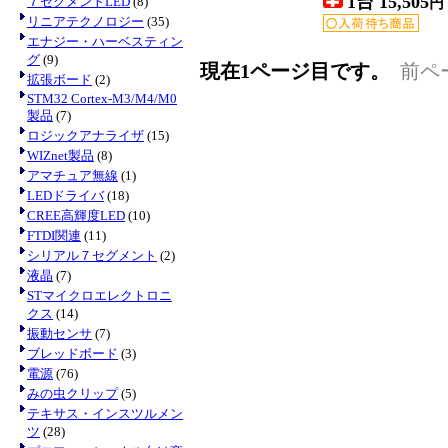
1台 15,505
７セグメントLED
(8)
円
リニアテクノロジー
(35)
エナジー・ハーベスティン
グ
(9)
現在1ページ目です。
前ペ
拡張ボード
(2)
STM32 Cortex-M3/M4/M0
製品
(7)
ロジックアナライザ
(15)
WIZnet製品
(8)
アマチュア無線
(1)
LEDドライバ
(18)
CREE高輝度LED
(10)
FTDI関連
(11)
シリアル７セグメント
(2)
液晶
(7)
STマイクロエレクトロニ
クス
(14)
振動センサ
(7)
ブレッドボード
(3)
電源
(76)
みの虫クリップ
(5)
テキサス・インスツルメン
ツ
(28)