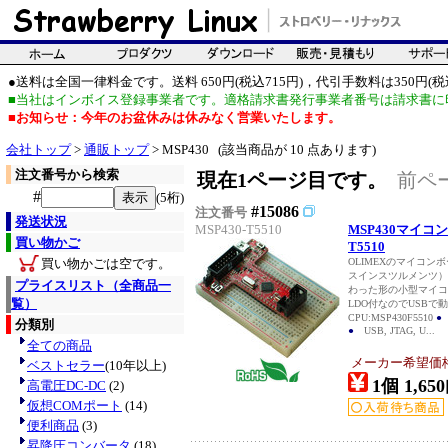
●送料は全国一律料金です。送料 650円(税込715円)，代引手数料は350円(税込
■当社はインボイス登録事業者です。適格請求書発行事業者番号は請求書に
■お知らせ：今年のお盆休みは休みなく営業いたします。
会社トップ
>
通販トップ
> MSP430 (該当商品が 10 点あります)
注文番号から検索
現在1ページ目です。
前ペ
#
(5桁)
#15086
注文番号
発送状況
MSP430-T5510
MSP430マイコン
買い物かご
T5510
買い物かごは空です。
OLIMEXのマイコン
スインスツルメンツ）
プライスリスト（全商品一
わった形の小型マイ
覧）
LDO付なのでUSB
CPU:MSP430F5510
●
分類別
●
USB, JTAG, U...
全ての商品
メーカー希望価格：
ベストセラー
(10年以上)
1個 1,650
高電圧DC-DC
(2)
仮想COMポート
(14)
便利商品
(3)
昇降圧コンバータ
(18)