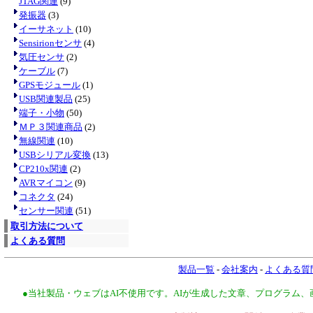
JTAG関連
(9)
発振器
(3)
イーサネット
(10)
Sensirionセンサ
(4)
気圧センサ
(2)
ケーブル
(7)
GPSモジュール
(1)
USB関連製品
(25)
端子・小物
(50)
ＭＰ３関連商品
(2)
無線関連
(10)
USBシリアル変換
(13)
CP210x関連
(2)
AVRマイコン
(9)
コネクタ
(24)
センサー関連
(51)
取引方法について
よくある質問
製品一覧
-
会社案内
-
よくある質
●当社製品・ウェブはAI不使用です。AIが生成した文章、プログラム