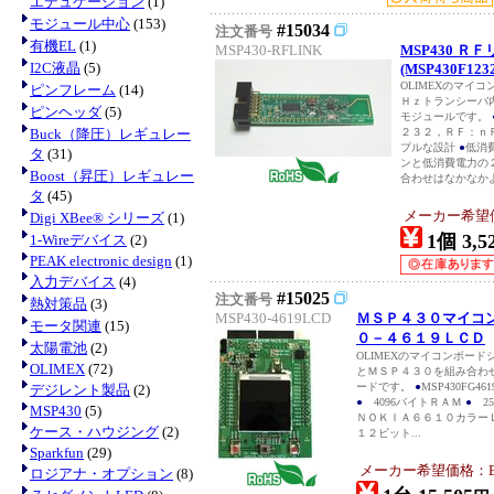
エデュケーション
(1)
モジュール中心
(153)
#15034
注文番号
有機EL
(1)
MSP430-RFLINK
MSP430 Ｒ
I2C液晶
(5)
(MSP430F123
OLIMEXのマイ
ピンフレーム
(14)
Ｈｚトランシーバ
ピンヘッダ
(5)
モジュールです。
Buck（降圧）レギュレー
２３２，ＲＦ：ｎ
プルな設計
●
低消
タ
(31)
ンと低消費電力の
Boost（昇圧）レギュレー
合わせはなかなか
タ
(45)
メーカー希望価格
Digi XBee® シリーズ
(1)
1個 3,5
1-Wireデバイス
(2)
PEAK electronic design
(1)
入力デバイス
(4)
#15025
注文番号
熱対策品
(3)
MSP430-4619LCD
ＭＳＰ４３０マイコ
モータ関連
(15)
０－４６１９ＬＣＤ
太陽電池
(2)
OLIMEXのマイコンボー
OLIMEX
(72)
とＭＳＰ４３０を組み合わ
ードです。
●
MSP430FG461
デジレント製品
(2)
●
4096バイトＲＡＭ
●
25
MSP430
(5)
ＮＯＫＩＡ６６１０カラー
ケース・ハウジング
(2)
１２ビット...
Sparkfun
(29)
メーカー希望価格：EUR
ロジアナ・オプション
(8)