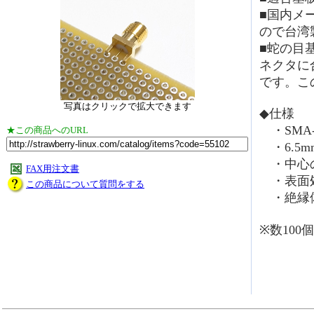
■国内メ
ので台湾
■蛇の目
ネクタに
です。こ
写真はクリックで拡大できます
◆仕様
・SMA-J
★この商品へのURL
・6.5m
・中心の
FAX用注文書
・表面
この商品について質問をする
・絶縁
※数10