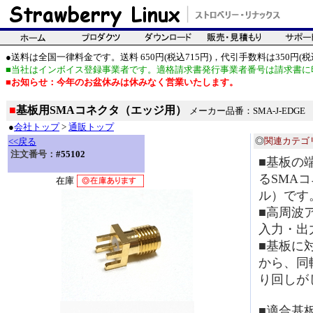
●送料は全国一律料金です。送料 650円(税込715円)，代引手数料は350円(税込
■当社はインボイス登録事業者です。適格請求書発行事業者番号は請求書に
■お知らせ：今年のお盆休みは休みなく営業いたします。
■
基板用SMAコネクタ（エッジ用）
メーカー品番：SMA-J-EDGE
●
会社トップ
>
通販トップ
◎
関連カテゴ
<<戻る
注文番号：
#55102
■基板の
るSMA
在庫
ル）です
■高周波
入力・出
■基板に
から、同
り回しが
■適合基板