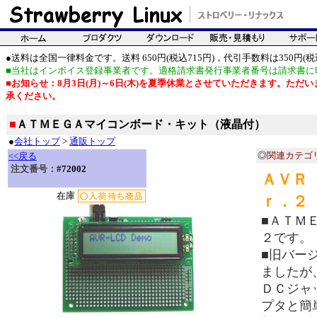
●送料は全国一律料金です。送料 650円(税込715円)，代引手数料は350円(税込
■当社はインボイス登録事業者です。適格請求書発行事業者番号は請求書に
■お知らせ：8月3日(月)～6日(木)を夏季休業とさせていただきます。た
承ください。
■
ＡＴＭＥＧＡマイコンボード・キット（液晶付）
●
会社トップ
>
通販トップ
◎
関連カテゴ
<<戻る
注文番号：
#72002
ＡＶＲ
在庫
ｒ．２
■ＡＴＭ
２です。
■旧バー
ましたが
ＤＣジャ
プタと簡