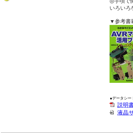
◎手頃で
いろいろ
▼参考書
●データシー
説明
液晶