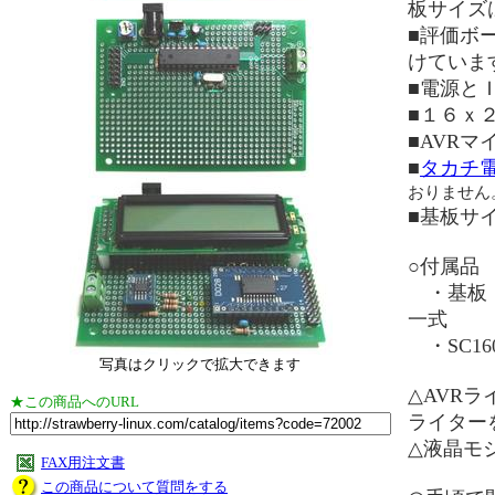
板サイズ
■評価ボ
けていま
■電源と
■１６ｘ
■AVR
■
タカチ
おりません
■基板サ
○付属品
・基板，A
一式
・SC1
写真はクリックで拡大できます
△AVR
★この商品へのURL
ライター
△液晶モ
FAX用注文書
この商品について質問をする