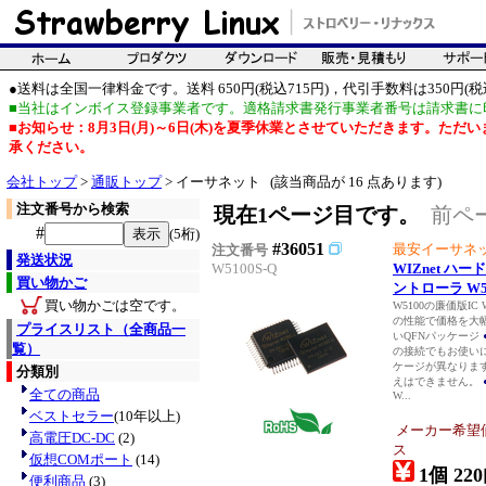
●送料は全国一律料金です。送料 650円(税込715円)，代引手数料は350円(税込
■当社はインボイス登録事業者です。適格請求書発行事業者番号は請求書に
■お知らせ：8月3日(月)～6日(木)を夏季休業とさせていただきます。た
承ください。
会社トップ
>
通販トップ
> イーサネット (該当商品が 16 点あります)
注文番号から検索
現在1ページ目です。
前ペ
#
(5桁)
#36051
最安イーサネ
注文番号
発送状況
W5100S-Q
WIZnet ハー
買い物かご
ントローラ W51
買い物かごは空です。
W5100の廉価版IC 
の性能で価格を大
プライスリスト（全商品一
いQFNパッケージ
覧）
の接続でもお使い
ケージが異なります
分類別
えはできません。
全ての商品
W...
ベストセラー
(10年以上)
メーカー希望
高電圧DC-DC
(2)
ス
仮想COMポート
(14)
1個 220
便利商品
(3)