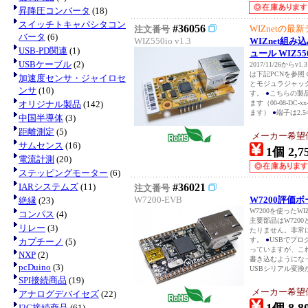
昇降圧コンバータ
(18)
スイッチトキャパシタコン
#36056
WIZnetの最
注文番号
バータ
(6)
WIZ550io v1.3
WIZnet組
USB-PD関連
(1)
ュール WIZ550
USBケーブル
(2)
2017/11/26か
は下記PCNを参
加速度センサ・ジャイロセ
とモジュラジャッ
ンサ
(10)
す。
●
こちらの製
オリジナル製品
(142)
ます（00-08-DC-
ます）
●
端子は2.5
中国半導体
(3)
距離測定
(5)
メーカー希望価格
サムセンス
(16)
1個 2,7
電流計測
(20)
ステッピングモーター
(6)
IARシステムズ
(11)
#36021
注文番号
W7200-EVB
W7200評価ボー
絶縁
(23)
W7200を使ったW
コンパス
(4)
主要部品はW720
リレー
(3)
たりません。非常
す。
●
USBでプ
カプチーノ
(5)
っていますが、こ
NXP
(2)
書き込むようになっ
pcDuino
(3)
USBシリアル変換が
SPI接続商品
(19)
メーカー希望価格
アナログデバイセズ
(22)
I2C接続商品
(61)