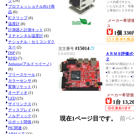
ツ
(28)
ンス内蔵ですから、
プロフェッショナル向け商
いになれます。等
と黄色のＬＥＤ付
品
(6)
ICクリップ
(6)
メーカー希望
温度計
(8)
ス
計測器と計測キット
(22)
1個 330
２チャンネル温度計
(4)
ナショナル・セミコンダク
ター
(2)
#15014
注文番号
DSP
(1)
CS-E9302
ＡＲＭ９評価ボ
RFID
(7)
２
Arduino(アルドゥイーノ)
OLIMEXの製品が
場！
●
Linuxが動
(8)
●
真っ赤なボードが
フリースケール
(1)
Ｔ ２００ＭＨｚ
●
カラーセンサ
(4)
をご参照ください。OL
E9301ですが販売品は
変換ソケット
(1)
オーディオ
(1)
メーカー希望価格：
LED
(25)
1台 13,2
ザイリンクス
(1)
ディスプレイ
(14)
ノルディック
(2)
現在1ページ目です。
前ペ
ロボット関係
(16)
PIC関連
(2)
ARMコア
(32)