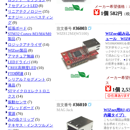
７セグメントLED
(8)
メーカー希望価格：
リニアテクノロジー
(35)
1個 582
円
（
エナジー・ハーベスティン
グ
(9)
#36003
拡張ボード
(2)
注文番号
WIZ812MJ(W5100)
WIZnet組
STM32 Cortex-M3/M4/M0
製品
(7)
ュール WIZ8
W5100(#3600
ロジックアナライザ
(14)
TCP/IPモジュー
WIZnet製品
(8)
ックやクリスタル
アマチュア無線
(1)
て済みになってお
るだけです。
●
ま
LEDドライバ
(18)
の世界を体験しま
CREE高輝度LED
(10)
ターフェースは...
FTDI関連
(11)
メーカー希望
シリアル７セグメント
(2)
ス
液晶
(7)
1個 2,5
STマイクロエレクトロニ
クス
(14)
振動センサ
(7)
#36010
注文番号
ブレッドボード
(3)
MAG Jack
WIZnet用RJ
電源
(76)
内蔵タイプ）
みの虫クリップ
(5)
こちらの製品は廃盤に
をお求めください
テキサス・インスツルメン
適合するモジュラ