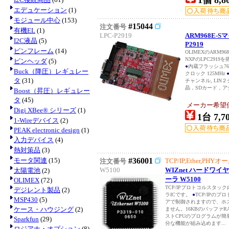
1個 8,8
エデュケーション
(1)
モジュール中心
(153)
#15044
注文番号
有機EL
(1)
LPC-P2919
ARM968E-S
I2C液晶
(5)
P2919
ピンフレーム
(14)
OLIMEXのARM
NXPのLPC291
ピンヘッダ
(5)
●
内蔵フラッシュ768
Buck（降圧）レギュレー
クロック 125MHz
タ
(31)
チャンネル, LI
晶，SDカード，ア
Boost（昇圧）レギュレー
タ
(45)
メーカー希望価格
Digi XBee® シリーズ
(1)
1台 7,7
1-Wireデバイス
(2)
PEAK electronic design
(1)
入力デバイス
(4)
熱対策品
(3)
モータ関連
(15)
#36001
TCP/IP,Ether,PH
注文番号
W5100
WIZnet ハードワイ
太陽電池
(2)
ーラ W5100
OLIMEX
(72)
TCP/IPプロトコルスタ
デジレント製品
(2)
ラICです。
●
TCP/IPの
MSP430
(5)
アで制御されますので、ホス
ケース・ハウジング
(2)
ません。16KBのバッファ
ストCPUのプログラムが簡
Sparkfun
(29)
分な機能が組み込めます...
ロジアナ・オプション
(8)