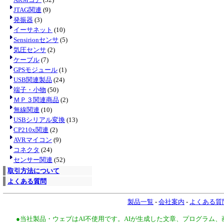
JTAG関連
(9)
発振器
(3)
イーサネット
(10)
Sensirionセンサ
(5)
気圧センサ
(2)
ケーブル
(7)
GPSモジュール
(1)
USB関連製品
(24)
端子・小物
(50)
ＭＰ３関連商品
(2)
無線関連
(10)
USBシリアル変換
(13)
CP210x関連
(2)
AVRマイコン
(9)
コネクタ
(24)
センサー関連
(52)
取引方法について
よくある質問
製品一覧
-
会社案内
-
よくある質
●当社製品・ウェブはAI不使用です。AIが生成した文章、プログラム