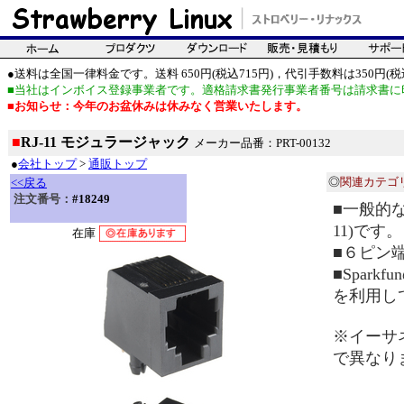
●送料は全国一律料金です。送料 650円(税込715円)，代引手数料は350円(税込
■当社はインボイス登録事業者です。適格請求書発行事業者番号は請求書に
■お知らせ：今年のお盆休みは休みなく営業いたします。
■
RJ-11 モジュラージャック
メーカー品番：PRT-00132
●
会社トップ
>
通販トップ
◎
関連カテゴ
<<戻る
注文番号：
#18249
■一般的な
11)です。
在庫
■６ピン
■Spar
を利用し
※イーサ
で異なり