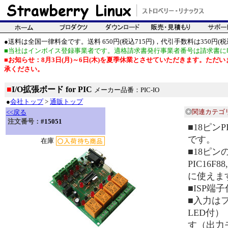
●送料は全国一律料金です。送料 650円(税込715円)，代引手数料は350円(税込
■当社はインボイス登録事業者です。適格請求書発行事業者番号は請求書に
■お知らせ：8月3日(月)～6日(木)を夏季休業とさせていただきます。た
承ください。
■
I/O拡張ボード for PIC
メーカー品番：PIC-IO
●
会社トップ
>
通販トップ
◎
関連カテゴ
<<戻る
注文番号：
#15051
■18ピン
です。
在庫
■18ピンの
PIC16F
に使えま
■ISP端
■入力は
LED付
す（出力