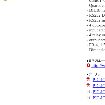
- status L
- Quartz cr
- DIL18 mi
- RS232 D
- RS232 in
- 4 optoco
- input st
- 4 relay 
- output s
- FR-4, 1.
- Dimensi
●参考URL
http://
●データシー
PIC-IO
PIC-I
PIC-IO
PIC-IC