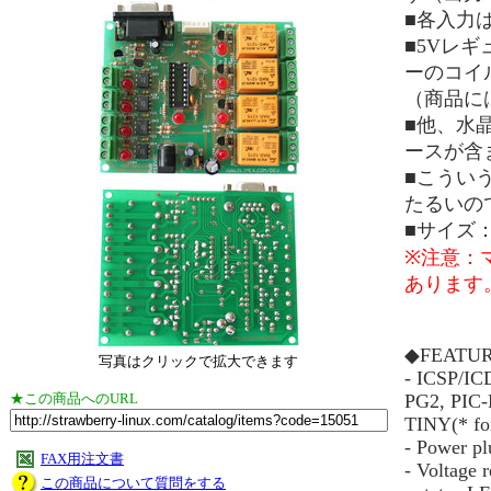
■各入力
■5Vレ
ーのコイ
（商品に
■他、水晶
ースが含
■こうい
たるいの
■サイズ
※注意：
あります
◆FEATU
写真はクリックで拡大できます
- ICSP/IC
★この商品へのURL
PG2, PIC-
TINY(* for
- Power p
FAX用注文書
- Voltage 
この商品について質問をする