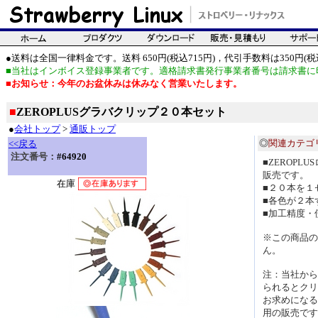
●送料は全国一律料金です。送料 650円(税込715円)，代引手数料は350円(税込
■当社はインボイス登録事業者です。適格請求書発行事業者番号は請求書に
■お知らせ：今年のお盆休みは休みなく営業いたします。
■
ZEROPLUSグラバクリップ２０本セット
●
会社トップ
>
通販トップ
◎
関連カテゴ
<<戻る
注文番号：
#64920
■ZEROP
販売です。
在庫
■２０本を１
■各色が２本
■加工精度・
※この商品の
ん。
注：当社から
られるとクリ
お求めになる
用の販売です