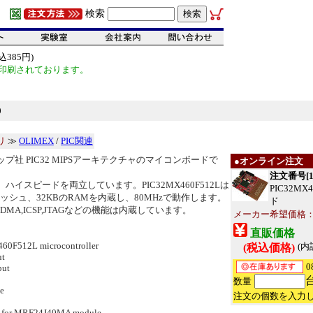
検索
385円)
印刷されております。
0
リ
≫
OLIMEX
/
PIC関連
プ社 PIC32 MIPSアーキテクチャのマイコンボードで
●オンライン注文
注文番号[15
ハイスピードを両立しています。PIC32MX460F512Lは
PIC32M
ラッシュ、32KBのRAMを内蔵し、80MHzで動作します。
ド
M,DMA,ICSP,JTAGなどの機能は内蔵しています。
メーカー希望価格：EU
直販価格
0F512L microcontroller
(内
(税込価格)
ut
0
put
数量
e
注文の個数を入力
s for MRF24J40MA module