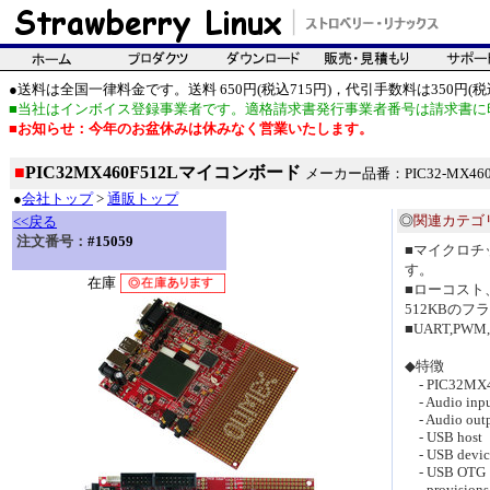
●送料は全国一律料金です。送料 650円(税込715円)，代引手数料は350円(税込
■当社はインボイス登録事業者です。適格請求書発行事業者番号は請求書に
■お知らせ：今年のお盆休みは休みなく営業いたします。
■
PIC32MX460F512Lマイコンボード
メーカー品番：PIC32-MX46
●
会社トップ
>
通販トップ
◎
関連カテゴ
<<戻る
注文番号：
#15059
■マイクロチッ
す。
在庫
■ローコスト、
512KBのフ
■UART,PW
◆特徴
- PIC32MX46
- Audio inp
- Audio out
- USB host
- USB devic
- USB OTG
- provision