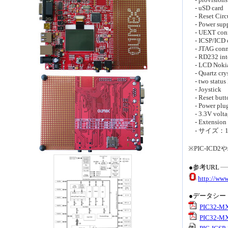
- uSD card
- Reset Circ
- Power sup
- UEXT conn
- ICSP/ICD c
- JTAG conn
- RD232 inter
- LCD Nokia 
- Quartz crys
- two status
- Joystick
- Reset butt
- Power plug-
- 3.3V voltag
- Extension s
- サイズ：13
※PIC-IC
●参考URL
http://ww
●データシー
PIC32-MX
PIC32-MX