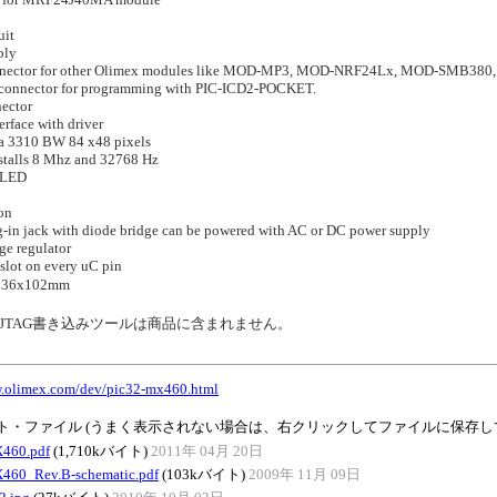
uit
ply
ector for other Olimex modules like MOD-MP3, MOD-NRF24Lx, MOD-SMB380,
onnector for programming with PIC-ICD2-POCKET.
ector
face with driver
3310 BW 84 x48 pixels
talls 8 Mhz and 32768 Hz
 LED
on
in jack with diode bridge can be powered with AC or DC power supply
e regulator
lot on every uC pin
6x102mm
D2やJTAG書き込みツールは商品に含まれません。
w.olimex.com/dev/pic32-mx460.html
ト・ファイル (うまく表示されない場合は、右クリックしてファイルに保存し
460.pdf
(1,710kバイト)
2011年 04月 20日
460_Rev.B-schematic.pdf
(103kバイト)
2009年 11月 09日