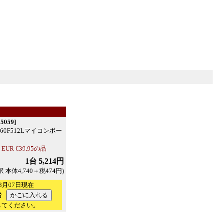
059]
X460F512Lマイコンボー
R €39.95の品
1台 5,214円
訳 本体4,740＋税474円)
8月07日現在
台
してください。