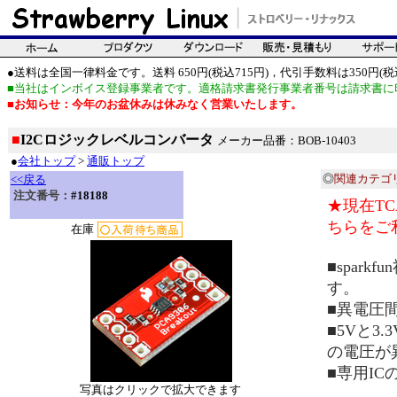
●送料は全国一律料金です。送料 650円(税込715円)，代引手数料は350円(税込
■当社はインボイス登録事業者です。適格請求書発行事業者番号は請求書に
■お知らせ：今年のお盆休みは休みなく営業いたします。
■
I2Cロジックレベルコンバータ
メーカー品番：BOB-10403
●
会社トップ
>
通販トップ
◎
関連カテゴ
<<戻る
注文番号：
#18188
★現在TCA
ちらをご
在庫
■spar
す。
■異電圧
■5Vと3.
の電圧が
■専用IC
写真はクリックで拡大できます