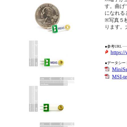
す。曲げ
になれる
※写真５
ります。
●参考URL
https:
●データシー
MiniS
MSI-t