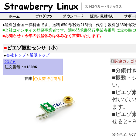
●送料は全国一律料金です。送料 650円(税込715円)，代引手数料は350円(税込
■当社はインボイス登録事業者です。適格請求書発行事業者番号は請求書に
■お知らせ：今年のお盆休みは休みなく営業いたします。
■
ピエゾ振動センサ（小）
●
会社トップ
>
通販トップ
◎
関連カテゴ
<<戻る
注文番号：
#18096
■分銅付
■振動・
在庫
い。
■ピエゾ
付いてい
ます。
■ピエゾ
せると±
※端子が