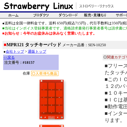
●送料は全国一律料金です。送料 650円(税込715円)，代引手数料は350円(税込
■当社はインボイス登録事業者です。適格請求書発行事業者番号は請求書に
■お知らせ：今年のお盆休みは休みなく営業いたします。
■
MPR121 タッチキーパッド
メーカー品番：SEN-10250
●
会社トップ
>
通販トップ
◎
関連カテゴ
<<戻る
注文番号：
#18157
■フリース
たタッチ
在庫
■このＩ
１２のパ
■１０キ
■ＩＣは
■動作電
■インタ
ります。