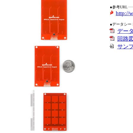
●参考URL
http:/
●データシー
デー
回路
サン