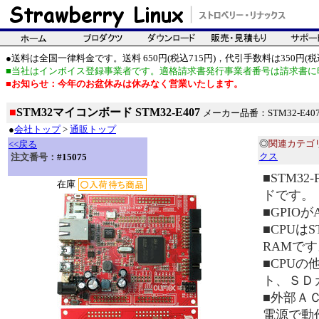
●送料は全国一律料金です。送料 650円(税込715円)，代引手数料は350円(税込
■当社はインボイス登録事業者です。適格請求書発行事業者番号は請求書に
■お知らせ：今年のお盆休みは休みなく営業いたします。
■
STM32マイコンボード STM32-E407
メーカー品番：STM32-E407/
●
会社トップ
>
通販トップ
◎
関連カテゴ
<<戻る
クス
注文番号：
#15075
■STM3
在庫
ドです。
■GPIO
■CPUはS
RAMで
■CPUの
ト、ＳＤ
■外部ＡＣ
電源で動