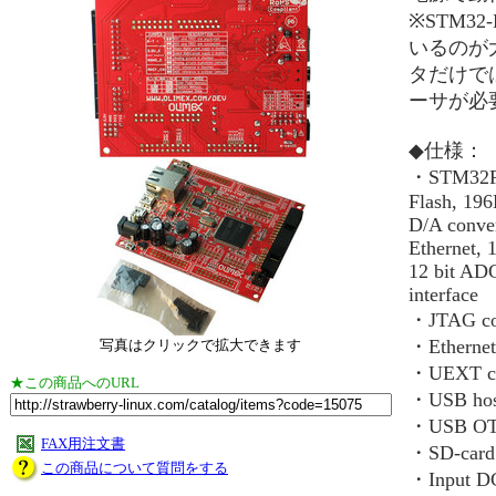
※STM32-
いるのが
タだけで
ーサが必
◆仕様：
・STM32F4
Flash, 19
D/A conv
Ethernet, 
12 bit AD
interface
・JTAG con
・Ethernet
写真はクリックで拡大できます
・UEXT co
★この商品へのURL
・USB hos
・USB O
FAX用注文書
・SD-card
この商品について質問をする
・Input DC