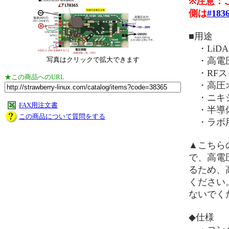
※注意：
側は
#183
■用途
・LiDA
写真はクリックで拡大できます
・高電
・RFス
★この商品へのURL
・高圧オ
・ニキ
FAX用注文書
・半導
この商品について質問をする
・ラボ
▲こちら
で、高電
るため、
ください
ないでく
◆仕様