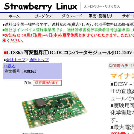
●送料は全国一律料金です。送料 650円(税込715円)，代引手数料は350円(税込
■当社はインボイス登録事業者です。適格請求書発行事業者番号は請求書に
■お知らせ：8月3日(月)～6日(木)を夏季休業とさせていただきます。た
承ください。
■
LT8365 可変型昇圧DC-DCコンバータモジュール(DC-150V～
●
会社トップ
>
通販トップ
◎
関連カテゴ
<<戻る
注文番号：
#38365
マイナ
在庫
■DC5V
圧の直流
ュールで
■実験用可
化学実験
す。
■最大電