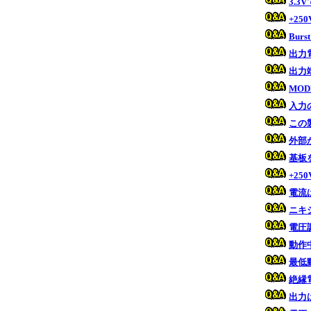
3.
+25
Bu
出力
出力
MO
入力
この
外部
基板
+25
電流
ニキ
電圧
動作
最低
絶縁
出力