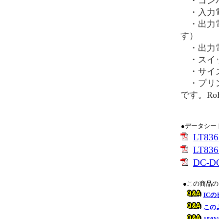
・コンバー
・入力電
・出力電圧
す）
・出力電
・スイッ
・サイズ：
・プリン
です。R
●データシー
LT83
LT8365
DC-
●この商品
IC
この