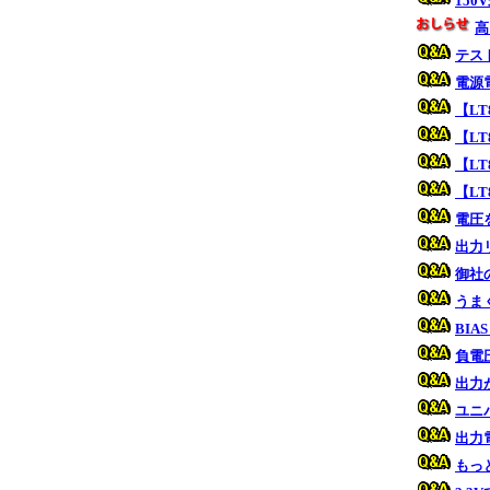
15
高
テス
電源
【LT
【LT
【LT
【LT
電圧
出力
御社
うま
BI
負電
出力
ユニ
出力
もっ