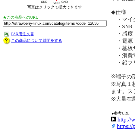
写真はクリックで拡大できます
◆仕様
★この商品へのURL
・マイク
・SNR：
・感度：@ 1
FAX用注文書
・電源：
この商品について質問をする
・基板サ
・消費電
・鉛フリー,
※端子の
※写真１
ます。ス
※大量在
●参考URL
http://
https:/