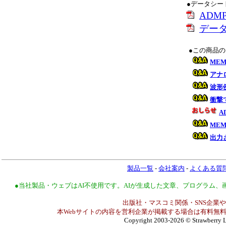
●データシー
ADM
データ
●この商品
ME
アナ
波形
衝撃
A
ME
出力
製品一覧
-
会社案内
-
よくある質
●当社製品・ウェブはAI不使用です。AIが生成した文章、プログラム
出版社・マスコミ関係・SNS企業や
本Webサイトの内容を営利企業が掲載する場合は有料無料
Copyright 2003-2026
© Strawberry L