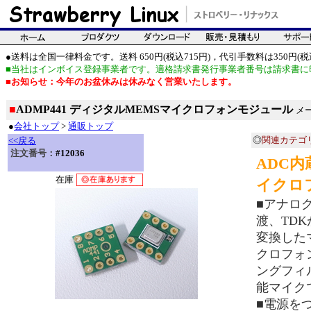
●送料は全国一律料金です。送料 650円(税込715円)，代引手数料は350円(税込
■当社はインボイス登録事業者です。適格請求書発行事業者番号は請求書に
■お知らせ：今年のお盆休みは休みなく営業いたします。
■
ADMP441 ディジタルMEMSマイクロフォンモジュール
メー
●
会社トップ
>
通販トップ
◎
関連カテゴ
<<戻る
注文番号：
#12036
ADC内
在庫
イクロ
■アナロ
渡、TDK
変換した
クロフォ
ングフィ
能マイク
■電源を