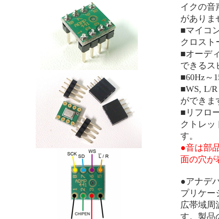
イクの音
がありま
■マイコン
クロスト
■オーディ
できるス
■60Hz
■WS,
ができま
■リフロ
クトレッ
す。
●音は部
面の穴が
●アナデ
プリケー
広帯域周
す。製品