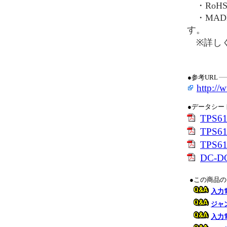
・RoH
・MADE
す。
※詳しく
●参考URL
http://
●データシー
TPS
TPS61
TPS
DC-
●この商品
入力電
ジャ
入力