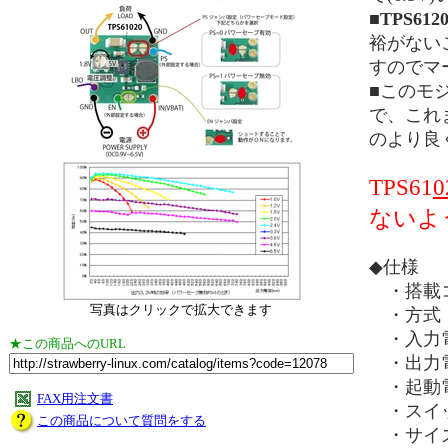
■
TPS612
裕がない
すのでマ
■このモ
で、これ
のより良
TPS61
0
ないよ
◆仕様
・搭載コン
写真はクリックで拡大できます
・方式：
・入力
★この商品へのURL
・出力
・起動電
FAX用注文書
・スイッ
この商品について質問をする
・サイズ：