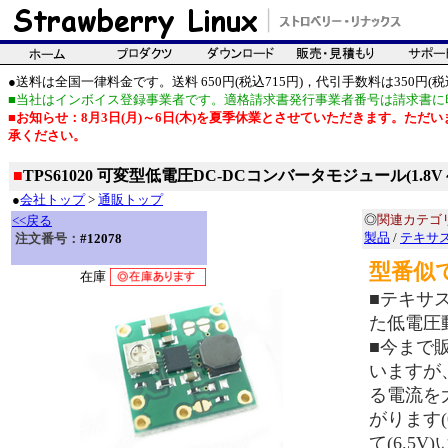
●送料は全国一律料金です。送料 650円(税込715円)，代引手数料は350円(税込
■当社はインボイス登録事業者です。適格請求書発行事業者番号は請求書に
■お知らせ：8月3日(月)～6日(木)を夏季休業とさせていただきます。た
承ください。
■
TPS61020 可変型低電圧DC-DCコンバータモジュール(1.8V
●
会社トップ
>
通販トップ
◎
関連カテゴ
<<戻る
製品
/
テキサ
注文番号：
#12078
型番似
在庫
■テキサ
た低電圧
■今まで
いますが、
る電流を
がります(
て(6.5V