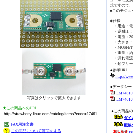
式ですので、
■このモジュ
◆仕様
・用途：電
・逆耐圧：4
・電流：20A
・大きさ：約3
・MOSFETの
・重量：約1
・漏れ電流
・鉛フリー、
●参考URL
http://ww
●データシー
LM746
写真はクリックで拡大できます
LM74610 
★この商品へのURL
●この商品
ダイ
FAX用注文書
配線
この商品について質問をする
[