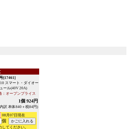
文
[17461]
4610 スマート・ダイオー
ール(40V 20A)
格：オープンプライス
1個 924円
(内訳 本体840＋税84円)
08月07日現在
個
力してください。