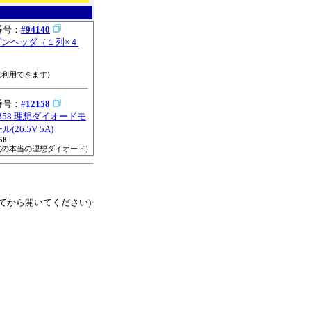
番号：
#
94140
 ピンヘッダ（１列×４
に利用できます)
番号：
#
12158
4358 理想ダイオードモ
(26.5V 5A)
58
式の本当の理想ダイオード)
てから開いてください)