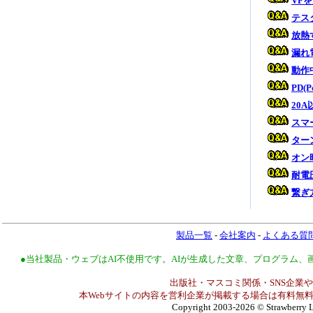
VF
テス
放熱
漏れ
動作
PD(
20
スマ
ター
オン
耐電
繋ぎ
製品一覧
-
会社案内
-
よくある質
●当社製品・ウェブはAI不使用です。AIが生成した文章、プログラム
出版社・マスコミ関係・SNS企業や
本Webサイトの内容を営利企業が掲載する場合は有料無料
Copyright 2003-2026
© Strawberry L