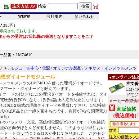
検索
385円)
印刷されております。
だいまからの受注は7日以降の発送となりますことをご了
ー品番：LM74610
リ
≫ /
モジュール中心
/
電源
/
オリジナル製品
/
テキサス・インスツルメンツ
理想ダイオードモジュール
●オンライン注
ンスツルメンツのLM74610を使った理想ダイオードです。
注文番号
スマート・ダイオードと呼んでいます。
LM7
イオードの代わりにこの理想ダイオードを接続すれば、ダイ
ドモジュ
電圧がほぼ0Vになり、ほぼ理論上の逆流防止になります。
メーカー希望価
74610は２線式の理想ダイオードを構成しており、GND接続
直販価格
式の従来品とは一線を画すものです。負荷が0なら消費電力
(税込価格)
 Iq)
ルやバッテリー充電、高信頼電源などのダイオードOR接続
流の方向がほとんど変化しません。このような回路におい
数量
ード・ドロップによるロスが生じておりました。このモジ
注文の個数を入
することによって理想の特性を得ることができます。２線