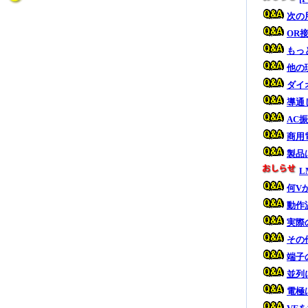
次の
OR
もっ
他の
ダイ
導通
AC
商用
製品
L
何V
動作
実際
その
端子
並列
電極