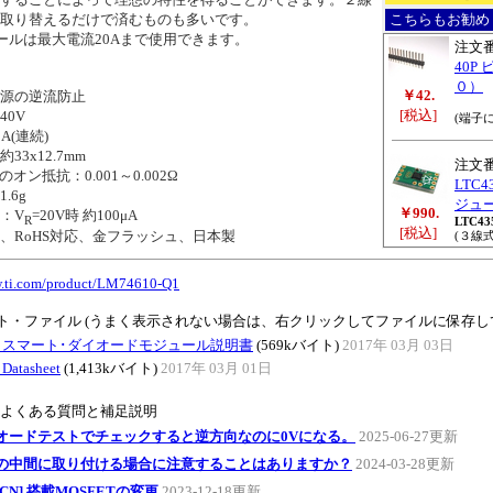
取り替えるだけで済むものも多いです。
こちらもお勧め
ールは最大電流20Aまで使用できます。
注文
40P
０）
￥42.
源の逆流防止
[税込]
0V
(端子
(連続)
3x12.7mm
注文
オン抵抗：0.001～0.002Ω
LTC
.6g
ジュール
￥990.
：V
=20V時 約100μA
R
LTC43
[税込]
RoHS対応、金フラッシュ、日本製
(３線
w.ti.com/product/LM74610-Q1
ト・ファイル (うまく表示されない場合は、右クリックしてファイルに保存し
10 スマート･ダイオードモジュール説明書
(569kバイト)
2017年 03月 03日
Datasheet
(1,413kバイト)
2017年 03月 01日
のよくある質問と補足説明
オードテストでチェックすると逆方向なのに0Vになる。
2025-06-27更新
の中間に取り付ける場合に注意することはありますか？
2024-03-28更新
PCN] 搭載MOSFETの変更
2023-12-18更新