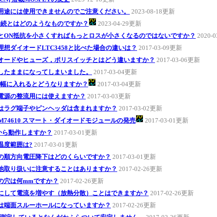
用途には使用できませんのでご注意ください。
2023-08-18更新
接続とはどのようなものですか？
2023-04-29更新
とON抵抗を小さくすればもっとロスが小さくなるのではないですか？
2020-
理想ダイオードLTC3458と比べた場合の違いは？
2017-03-09更新
オードやヒューズ，ポリスイッチとはどう違いますか？
2017-03-06更新
したままになってしまいました。
2017-03-04更新
振幅に入れるとどうなりますか？
2017-03-04更新
電源の整流用には使えますか？
2017-03-03更新
はラグ端子やピンヘッダは含まれますか？
2017-03-02更新
M74610 スマート・ダイオードモジュールの発売
2017-03-01更新
から動作しますか？
2017-03-01更新
温度範囲は?
2017-03-01更新
の順方向電圧降下はどのくらいですか？
2017-03-01更新
他取り扱いに注意することはありますか？
2017-02-26更新
の穴は何mmですか？
2017-02-26更新
にして電流を増やす（放熱分散）ことはできますか？
2017-02-26更新
は端面スルーホールになっていますか？
2017-02-26更新