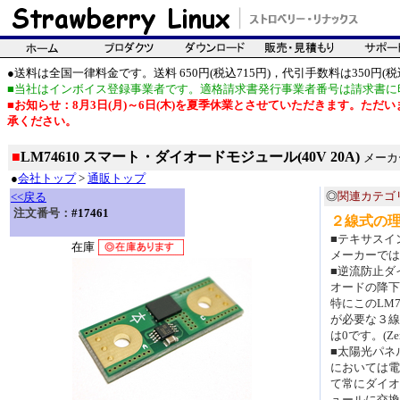
●送料は全国一律料金です。送料 650円(税込715円)，代引手数料は350円(税込
■当社はインボイス登録事業者です。適格請求書発行事業者番号は請求書に
■お知らせ：8月3日(月)～6日(木)を夏季休業とさせていただきます。た
承ください。
■
LM74610 スマート・ダイオードモジュール(40V 20A)
メーカ
●
会社トップ
>
通販トップ
◎
関連カテゴ
<<戻る
注文番号：
#17461
２線式の
■テキサスイ
在庫
メーカーでは
■逆流防止ダ
オードの降下
特にこのLM
が必要な３線
は0です。(Zero
■太陽光パネ
においては電
て常にダイオ
ュールに交換