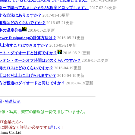
を測定しているとなんだかふらついて安定しません。
2017-02-26更新
ターで調べてみましたが0.3V程度ドロップします。
2017-02-04更新
する方法はありますか？
2017-01-16更新
電流はどのくらいですか？
2016-05-21更新
中の温度分布
2016-05-21更新
Power Dissipation)の計算方法は？
2016-05-21更新
A以上流すことはできますか？
2016-05-21更新
ート・ダイオードとは何ですか？
2016-05-21更新
ンオン・ターンオフ時間はどのくらいですか？
2016-05-21更新
時のロスはどのくらいですか？
2016-04-19更新
圧は40V以上に上げられますか？
2016-04-19更新
方は普通のダイオードと同じですか？
2016-04-19更新
問
-
発送状況
、画像・写真、架空の情報は一切使用していません。
IT企業の方へ
に関係なく許諾が必要です [
詳しく
]
inux Co.,Ltd.