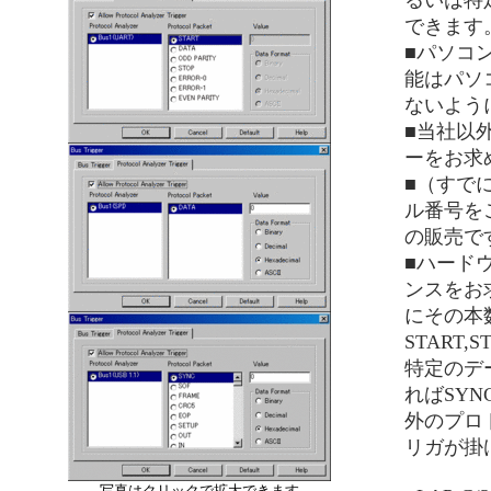
るいは特
できます
■パソコ
能はパソ
ないよう
■当社以
ーをお求
■（すで
ル番号を
の販売で
■ハード
ンスをお
にその本
START,
特定のデ
ればSYN
外のプロ
リガが掛
写真はクリックで拡大できます