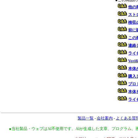
他の
スト
検収
前に
この
連絡
ライ
Ver
本体
購入
プロ
本体
ライ
製品一覧
-
会社案内
-
よくある質
●当社製品・ウェブはAI不使用です。AIが生成した文章、プログラム