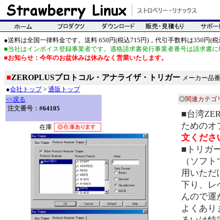
●送料は全国一律料金です。送料 650円(税込715円)，代引手数料は350円(税込
■当社はインボイス登録事業者です。適格請求書発行事業者番号は請求書に
■お知らせ：今年のお盆休みは休みなく営業いたします。
■
ZEROPLUSプロトコル・アナライザ・トリガー
メーカー品番：Pro
●
会社トップ
>
通販トップ
◎
関連カテゴ
<<戻る
注文番号：
#64105
■台湾Z
ためのオ
在庫
文くださ
■トリガ
（ソフト
用いただ
下り、レ
んので運
よくあり