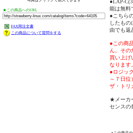
●LAP-
能は無料
★この商品へのURL
●こちら
したもの
FAX用注文書
由でも返
この商品について質問をする
●この商
ん。その
買い上げ
なります
●ロジッ
～７日位
ザ・トリ
★メーカ
センスの
●この商品