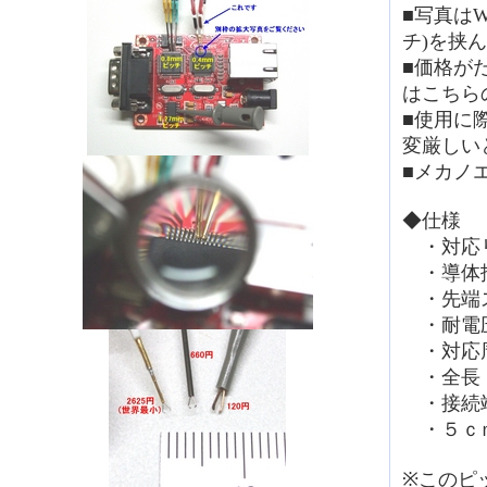
■写真はWI
チ)を挟
■価格が
はこちら
■使用に
変厳しい
■メカノ
◆仕様
・対応リー
・導体抵
・先端ス
・耐電圧
・対応周
・全長：
・接続端子
・５ｃｍ
※このピ