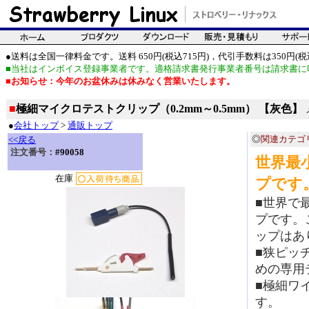
●送料は全国一律料金です。送料 650円(税込715円)，代引手数料は350円(税込
■当社はインボイス登録事業者です。適格請求書発行事業者番号は請求書に
■お知らせ：今年のお盆休みは休みなく営業いたします。
■
極細マイクロテストクリップ（0.2mm～0.5mm） 【灰色】
●
会社トップ
>
通販トップ
◎
関連カテゴ
<<戻る
注文番号：
#90058
世界最
在庫
プです
■世界で
プです。
ップはあ
■狭ピッチ
めの専用
■極細ワ
す。