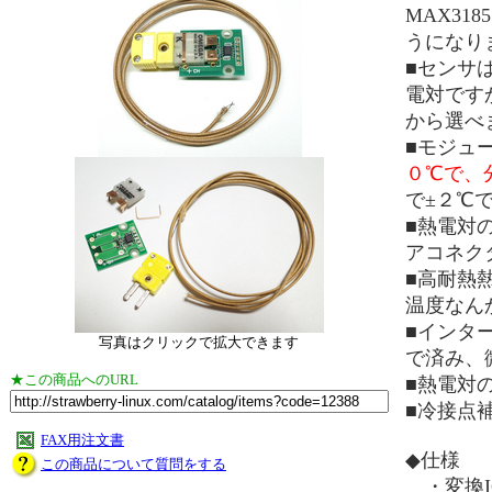
MAX31
うになり
■センサ
電対です
から選べ
■モジュ
０℃で、
で±２℃
■熱電対
アコネク
■高耐熱
温度なん
■インタ
写真はクリックで拡大できます
で済み、
★この商品へのURL
■熱電対
■冷接点
FAX用注文書
◆仕様
この商品について質問をする
・変換IC：