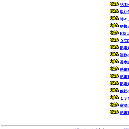
5V
取り
時々
冷接
K型
０℃
熱電
複数
温度
熱電
熱電
熱電
他社
１３
室温
熱電