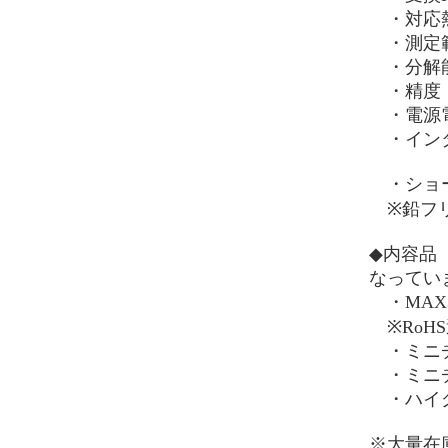
・対応熱
・測定範囲
・分解能：
・精度：
・電源電圧
・イン
・ショー
※鉛フリー,
◆内容品
なってい
・MAX3
※RoH
・ミニチ
・ミニチ
・ハイグ
※大量在