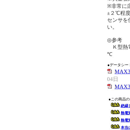
※非常に
±２℃程
センサを
い。
◎参考
Ｋ型熱電対
℃
●データシー
MAX
04日
MAX
●この商品
絶縁
熱電
熱電
本当