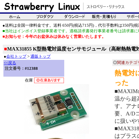
●送料は全国一律料金です。送料 650円(税込715円)，代引手数料は350円(税込
■当社はインボイス登録事業者です。適格請求書発行事業者番号は請求書に
■お知らせ：今年のお盆休みは休みなく営業いたします。
■
MAX31855 K型熱電対温度センサモジュール（高耐熱熱電
●
会社トップ
>
通販トップ
◎
関連カテゴ
<<戻る
注文番号：
#12388
熱電対
在庫
った
■MAXI
温から超
す。アナ
要、A/
に扱いや
■MAX31
はプラス