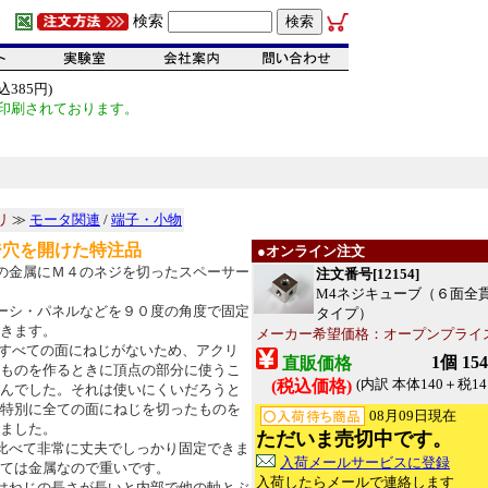
検索
385円)
印刷されております。
リ
≫
モータ関連
/
端子・小物
ジ穴を開けた特注品
●オンライン注文
の金属にＭ４のネジを切ったスペーサー
注文番号[12154]
M4ネジキューブ（６面全
ーシ・パネルなどを９０度の角度で固定
タイプ）
きます。
メーカー希望価格：オープンプライ
すべての面にねじがないため、アクリ
1個 15
直販価格
ものを作るときに頂点の部分に使うこ
(内訳 本体140＋税14
(税込価格)
んでした。それは使いにくいだろうと
特別に全ての面にねじを切ったものを
08月09日現在
ました。
ただいま売切中です。
比べて非常に丈夫でしっかり固定できま
入荷メールサービスに登録
ては金属なので重いです。
入荷したらメールで連絡します
はねじの長さが長いと内部で他の軸とぶ