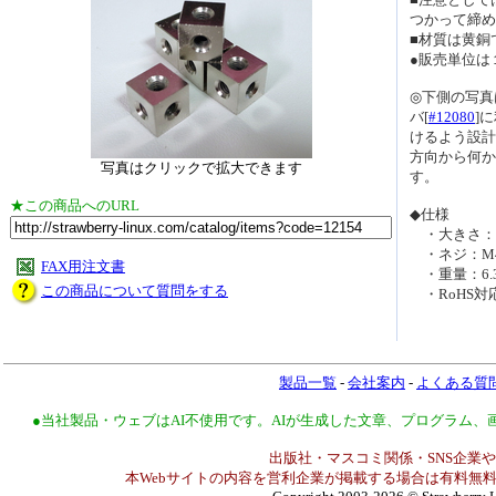
つかって締め
■材質は黄銅
●販売単位は
◎下側の写真
バ[
#12080
]
けるよう設計
方向から何か
写真はクリックで拡大できます
す。
★この商品へのURL
◆仕様
・大きさ：Ｈ
・ネジ：M4
FAX用注文書
・重量：6.3
この商品について質問をする
・RoHS対
製品一覧
-
会社案内
-
よくある質
●当社製品・ウェブはAI不使用です。AIが生成した文章、プログラム
出版社・マスコミ関係・SNS企業や
本Webサイトの内容を営利企業が掲載する場合は有料無料