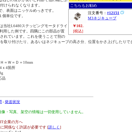
付けられなくなります。
こちらもお勧め
で、表面はニッケルめっきです。
注文番号：
#
12151
１個単位です。
M3ネジキューブ
は当社L6480ステッピングモータドライ
￥102.
に利用した例です。四隅にこの部品が置
[税込]
されています。これを使うことで別の
を取り付けたり、あるいはネジキューブの高さ分、位置をかさ上げしたりで
＝Ｗ＝Ｄ＝10mm
ｘ4箇所
g
応品
問
-
発送状況
、画像・写真、架空の情報は一切使用していません。
IT企業の方へ
に関係なく許諾が必要です [
詳しく
]