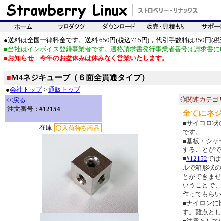
●送料は全国一律料金です。送料 650円(税込715円)，代引手数料は350円(税込
■当社はインボイス登録事業者です。適格請求書発行事業者番号は請求書に
■お知らせ：今年のお盆休みは休みなく営業いたします。
■
M4ネジキューブ（６面全貫通タイプ）
●
会社トップ
>
通販トップ
◎
関連カテゴ
<<戻る
注文番号：
#12154
全てにネ
■サイコロ状
在庫
です。
■基板・シャ
することがで
■
#12152
では
ルで箱形状の
とができませ
いうことで、
作ってもらい
■ナイロンに
す。難点とし
■注意として