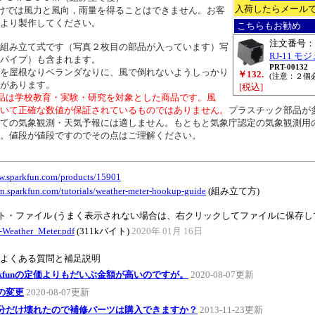
入荷したらメール
けでは風力と風向，雨量を得ることはできません。お客
より製作してください。
こちらもお勧め
注文番号：
組み立て式です（写真２枚目の部品が入っています）写
RJ-11 
パイプ）も含まれます。
PRT-00132
を屋根なりベランダなりに、風で倒れないようしっかり
￥132.
(注意：２個
があります。
[税込]
品は学校教育・実験・研究を対象とした商品です。風
いて正確な数値が保証されているものではありません。
プラスチック部品が
ての気象観測・天気予報には適しません。もともと気象庁認定の気象観測用
。値段が値段ですのでその点はご理解ください。
ww.sparkfun.com/products/15901
arn.sparkfun.com/tutorials/weather-meter-hookup-guide
(組み立て方)
ト・ファイル (うまく表示されない場合は、右クリックしてファイルに保存し
-Weather_Meter.pdf
(311kバイト)
2020年 01月 16日
のよくある質問と補足説明
arkfunの定価よりもだいぶ金額が高いのですが。
2020-08-07更新
の変更
2020-08-07更新
分だけ壊れたので補修パーツは購入できますか？
2013-11-23更新