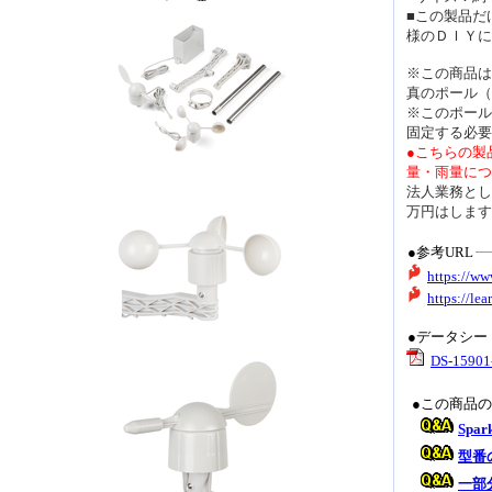
■この製品だ
様のＤＩＹに
※この商品は
真のポール（
※このポール
固定する必要
●こちらの製
量・雨量につ
法人業務とし
万円はします
●参考URL
https://w
https://le
●データシー
DS-15901
●この商品
Sp
型番
一部