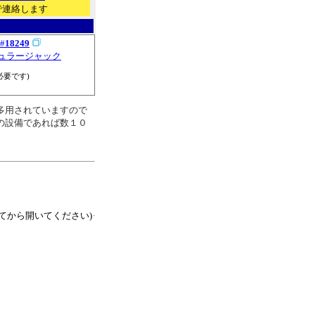
で連絡します
#
18249
モジュラージャック
必要です)
多用されていますので
の設備であれば数１０
てから開いてください)