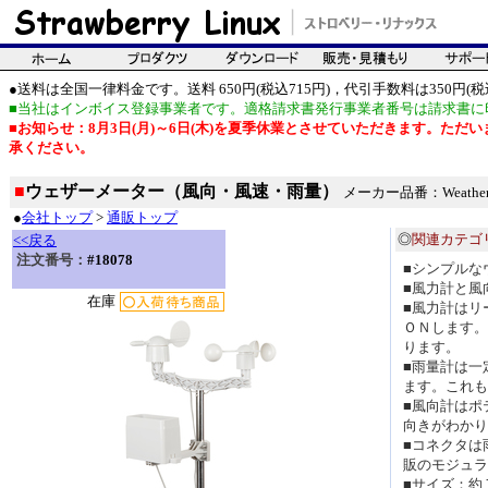
●送料は全国一律料金です。送料 650円(税込715円)，代引手数料は350円(税込
■当社はインボイス登録事業者です。適格請求書発行事業者番号は請求書に
■お知らせ：8月3日(月)～6日(木)を夏季休業とさせていただきます。た
承ください。
■
ウェザーメーター（風向・風速・雨量）
メーカー品番：Weather Me
●
会社トップ
>
通販トップ
◎
関連カテゴ
<<戻る
注文番号：
#18078
■シンプルな
■風力計と風
在庫
■風力計はリ
ＯＮします。
ります。
■雨量計は一
ます。これも
■風向計はポ
向きがわかり
■コネクタは
販のモジュラ
■サイズ：約