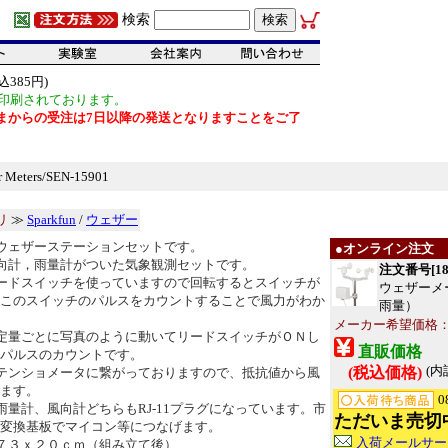
検索
385円)
印刷されております。
だいまからの受注は7日以降の発送となりますことをご了
ters/SEN-15901
リ
≫
Sparkfun
/
ウェザー
ウェザーステーションセットです。
●オンライン注文
向計，雨量計がついた気象観測セットです。
注文番号[18
ードスイッチを使っていますので回転するとスイッチが
ウェザーメ
このスイッチのパルスをカウントすることで風力がわか
雨量）
メーカー希望価格：US
定量ごとに写真のように動いてリードスイッチがＯＮし
直販価格
パルスのカウントです。
(内
(税込価格)
テンショメータに繋がっておりますので、抵抗値から風
ます。
0
雨量計、風向計どちらもRJ-11プラグになっています。市
ただいま売切
変換基板でマイコン等につなげます。
入荷メールサー
７３ｘ２０ｃｍ（組み立て後）