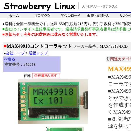
●送料は全国一律料金です。送料 650円(税込715円)，代引手数料は350円(税込
■当社はインボイス登録事業者です。適格請求書発行事業者番号は請求書に
■お知らせ：今年のお盆休みは休みなく営業いたします。
■
MAX49918コントローラキット
メーカー品番：MAX49918-LCD
●
会社トップ
>
通販トップ
◎
関連カテゴ
<<戻る
注文番号：
#49978
MAX4
在庫
■MAX49
ローラで
■MAX4
とができ
を作成す
くMAX4
■８段階
源を切っ