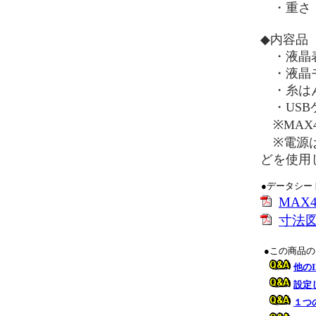
・重さ：
◆内容品
・液晶
・液晶モ
・糸はん
・USBケーブ
※MAX
※電源は
どを使用
●データシー
MAX
寸法
●この商品
他の
設定
１つ