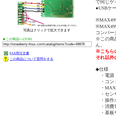
で同じゲ
●USB
※MAX4
※MAX4
写真はクリックで拡大できます
コンバー
※この商
★この商品へのURL
ん。
※こちらの
FAX用注文書
それ以外
この商品について質問をする
◆仕様
・電源：U
・コントロ
・MAX4
・センサ
・操作ボ
・消費電流
・基板サイ