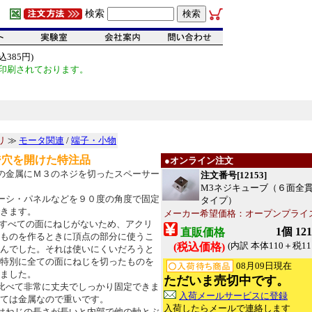
検索
385円)
印刷されております。
リ
≫
モータ関連
/
端子・小物
ジ穴を開けた特注品
●オンライン注文
の金属にＭ３のネジを切ったスペーサー
注文番号[12153]
M3ネジキューブ（６面全
ーシ・パネルなどを９０度の角度で固定
タイプ）
きます。
メーカー希望価格：オープンプライ
すべての面にねじがないため、アクリ
1個 12
直販価格
ものを作るときに頂点の部分に使うこ
(内訳 本体110＋税11
(税込価格)
んでした。それは使いにくいだろうと
特別に全ての面にねじを切ったものを
08月09日現在
ました。
ただいま売切中です。
比べて非常に丈夫でしっかり固定できま
入荷メールサービスに登録
ては金属なので重いです。
入荷したらメールで連絡します
はねじの長さが長いと内部で他の軸とぶ