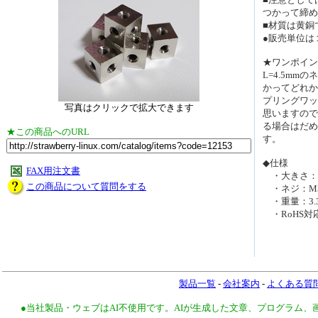
つかって締め
■材質は黄銅
●販売単位は
★ワンポイン
L=4.5mm
かってどれか
プリングワッ
写真はクリックで拡大できます
思いますので
る場合はだめ
★この商品へのURL
す。
◆仕様
FAX用注文書
・大きさ：
この商品について質問をする
・ネジ：M3
・重量：3.3
・RoHS対
製品一覧
-
会社案内
-
よくある質
●当社製品・ウェブはAI不使用です。AIが生成した文章、プログラム