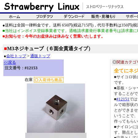
●送料は全国一律料金です。送料 650円(税込715円)，代引手数料は350円(税込
■当社はインボイス登録事業者です。適格請求書発行事業者番号は請求書に
■お知らせ：今年のお盆休みは休みなく営業いたします。
■
M3ネジキューブ（６面全貫通タイプ）
●
会社トップ
>
通販トップ
◎
関連カテゴ
<<戻る
注文番号：
#12153
全てにネ
■サイコロ状
在庫
です。
■基板・シャ
することがで
■
#12151
では
ルで箱形状の
とができませ
いうことで、
作ってもらい
■ナイロンに
す。難点とし
■注意として