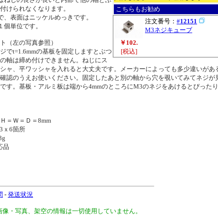
付けられなくなります。
こちらもお勧め
で、表面はニッケルめっきです。
注文番号：
#
12151
１個単位です。
M3ネジキューブ
ト（左の写真参照）
￥102.
のネジでt=1.6mmの基板を固定しますとぶつ
[税込]
の軸は締め付けできません。ねじにス
シャ、平ワッシャを入れると大丈夫です。メーカーによっても多少違いがあ
確認のうえお使いください。固定したあと別の軸から穴を覗いてみてネジが
です。基板・アルミ板は端から4mmのところにM3のネジをあけるとぴった
Ｈ＝Ｗ＝Ｄ＝8mm
ｘ6箇所
g
応品
問
-
発送状況
、画像・写真、架空の情報は一切使用していません。