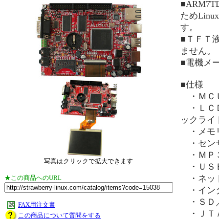
■ARM7
ためLin
す。
■ＴＦＴ
ません。
■電機メ
■仕様
・ＭＣＵ
・ＬＣＤ
ックライ
・メモリ
・センサ
・ＭＰ３
写真はクリックで拡大できます
・ＵＳＢ
・ネット
★この商品へのURL
・インタ
・ＳＤ／
FAX用注文書
・ＪＴＡ
この商品について質問をする