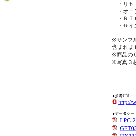
・リセッ
・オーデ
・ＲＴ
・サイズ
※サンプ
含まれま
※商品の
※写真３
●参考URL
http:/
●データシー
LPC-2
GFT03