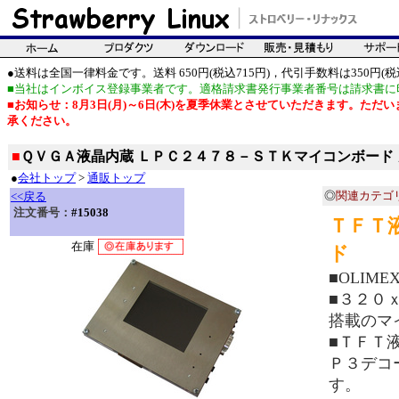
●送料は全国一律料金です。送料 650円(税込715円)，代引手数料は350円(税込
■当社はインボイス登録事業者です。適格請求書発行事業者番号は請求書に
■お知らせ：8月3日(月)～6日(木)を夏季休業とさせていただきます。た
承ください。
■
ＱＶＧＡ液晶内蔵 ＬＰＣ２４７８－ＳＴＫマイコンボード
●
会社トップ
>
通販トップ
◎
関連カテゴ
<<戻る
注文番号：
#15038
ＴＦＴ
在庫
ド
■OLIM
■３２０
搭載のマ
■ＴＦＴ
Ｐ３デコ
す。