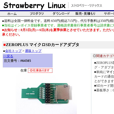
●送料は全国一律料金です。送料 650円(税込715円)，代引手数料は350円(税込
■当社はインボイス登録事業者です。適格請求書発行事業者番号は請求書に
■お知らせ：8月3日(月)～6日(木)を夏季休業とさせていただきます。た
承ください。
■
ZEROPLUS マイクロSDカードアダプタ
●
会社トップ
>
通販トップ
◎
関連カテゴ
<<戻る
注文番号：
#64505
■ZEROPLU
グ・アダプタ
在庫
■単純に
マイ
カードの通信
とができます
■SDカード
■基板厚さ：0