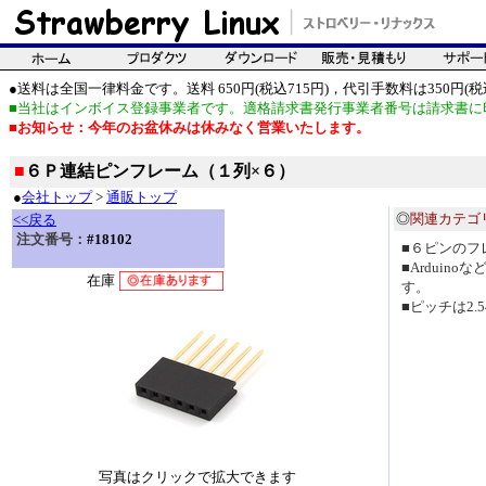
●送料は全国一律料金です。送料 650円(税込715円)，代引手数料は350円(税込
■当社はインボイス登録事業者です。適格請求書発行事業者番号は請求書に
■お知らせ：今年のお盆休みは休みなく営業いたします。
■
６Ｐ連結ピンフレーム（１列×６）
●
会社トップ
>
通販トップ
◎
関連カテゴ
<<戻る
注文番号：
#18102
■６ピンのフ
■Arduin
在庫
す。
■ピッチは2.
写真はクリックで拡大できます