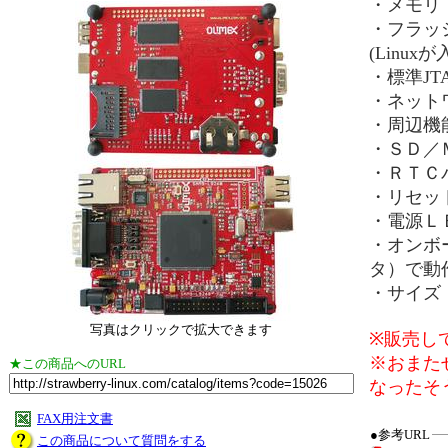
・メモリ：
・フラッシ
(Linu
・標準JT
・ネット
・周辺機
・ＳＤ／
・ＲＴＣ
・リセッ
・電源Ｌ
・オンボ
タ）で動
・サイズ
写真はクリックで拡大できます
※販売して
※おまたせ
★この商品へのURL
なったそう
FAX用注文書
●参考URL
この商品について質問をする