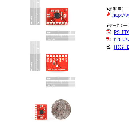
●参考URL
http:/
●データシー
PS-IT
ITG-3
IDG-3