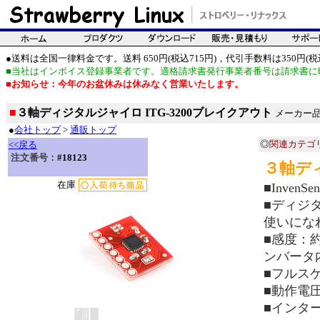
●送料は全国一律料金です。送料 650円(税込715円)，代引手数料は350円(税込
■当社はインボイス登録事業者です。適格請求書発行事業者番号は請求書に
■お知らせ：今年のお盆休みは休みなく営業いたします。
■
３軸ディジタルジャイロ ITG-3200ブレイクアウト
メーカー品番
●
会社トップ
>
通販トップ
◎
関連カテゴ
<<戻る
注文番号：
#18123
３軸デ
在庫
■Inve
■ディジ
使いにな
■感度：約1
ンバータ
■フルスケー
■動作電
■インター