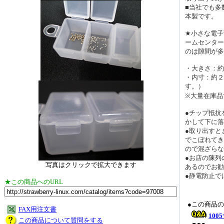
■当社でも多数
本製です。
★小さな電子
ームセンター
のは隙間が多
・大きさ：約
・内寸：約２
す。）
※大量在庫品
●チップ抵抗
かして下に落
●取り出すと
でこぼれてき
ので混ざらな
●お店の陳列
写真はクリックで拡大できます
あるのでお勧
●静電防止で
★この商品へのURL
●この商品
FAX用注文書
10
この商品について質問をする