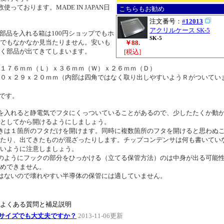
使っております。MADE IN JAPAN日
こちらもお勧め
注文番号：
#
12013
アクリルケース SK-5
部品を入れる箱は100円ショップでもホ
SK-5
でもなかなか見当たりません。安いも
￥88.
く部品が出てきてしまいます。
[税込]
１７６ｍｍ（Ｌ）ｘ３６ｍｍ（Ｗ）ｘ２６ｍｍ（Ｄ）
０ｘ２９ｘ２０ｍｍ（内部は四角ではなく取り出しやすいようＲがついてい
です。
を入れると静電気でフタにくっついていることがあるので、少したたくか動
としてから開けるようにしましょう。
きは１箇所のフタだけを開けます。同時に複数箇所のフタを開けると思わぬ
たり、出てきたものが混ざったりします。チップコンデンサは何も書いてい
いように注意しましょう。
のようにフックの部分をひっかける（立てる保管方法）のは中身が出る可能
めできません。
はないので壊れやすい半導体の保管には適していません。
のよくある質問と補足説明
05サイズでも大丈夫ですか？
2013-11-06更新