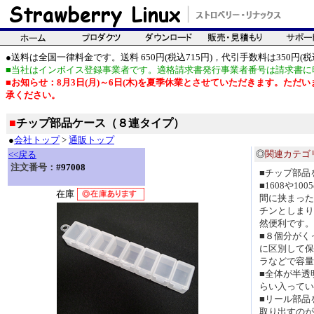
●送料は全国一律料金です。送料 650円(税込715円)，代引手数料は350円(税込
■当社はインボイス登録事業者です。適格請求書発行事業者番号は請求書に
■お知らせ：8月3日(月)～6日(木)を夏季休業とさせていただきます。た
承ください。
■
チップ部品ケース（８連タイプ）
●
会社トップ
>
通販トップ
◎
関連カテゴ
<<戻る
注文番号：
#97008
■チップ部品
■1608や1
在庫
間に挟まった
チンとしまり
然便利です。
■８個分がく
に区別して保
ラなどで容量
■全体が半透
らい入ってい
■リール部品
取り出すのが