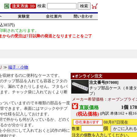
検索
385円)
印刷されております。
だいまからの受注は7日以降の発送となりますことをご了
リ
≫
端子・小物
を収納するのに便利なケースです。
●オンライン注文
005のチップ部品を入れても容器とフタの
注文番号[97008]
り、漏れてきたりしません。フタもパ
チップ部品ケース（８連タ
ます。チャック袋に入れておくより断
プ）
メーカー希望価格：オープンプライ
っついていますので８種類の部品を一度
1個 17
直販価格
管できます。表面にはマジックやテプ
(内訳 本体162＋税16
(税込価格)
や仕様を記入しておけます。
明で外からも何が入っているか、どのく
08月07日現在
るかが分かります。
個
数量
を小分けにして入れておくと試作の時に
注文の個数を入力してください。
便利です。