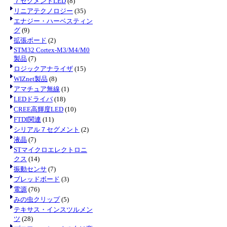
７セグメントLED
(8)
リニアテクノロジー
(35)
エナジー・ハーベスティン
グ
(9)
拡張ボード
(2)
STM32 Cortex-M3/M4/M0
製品
(7)
ロジックアナライザ
(15)
WIZnet製品
(8)
アマチュア無線
(1)
LEDドライバ
(18)
CREE高輝度LED
(10)
FTDI関連
(11)
シリアル７セグメント
(2)
液晶
(7)
STマイクロエレクトロニ
クス
(14)
振動センサ
(7)
ブレッドボード
(3)
電源
(76)
みの虫クリップ
(5)
テキサス・インスツルメン
ツ
(28)