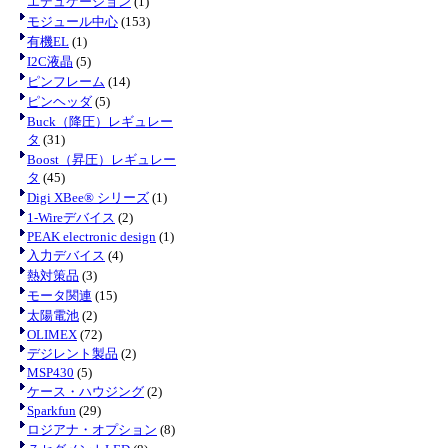
エデュケーション
(1)
モジュール中心
(153)
有機EL
(1)
I2C液晶
(5)
ピンフレーム
(14)
ピンヘッダ
(5)
Buck（降圧）レギュレー
タ
(31)
Boost（昇圧）レギュレー
タ
(45)
Digi XBee® シリーズ
(1)
1-Wireデバイス
(2)
PEAK electronic design
(1)
入力デバイス
(4)
熱対策品
(3)
モータ関連
(15)
太陽電池
(2)
OLIMEX
(72)
デジレント製品
(2)
MSP430
(5)
ケース・ハウジング
(2)
Sparkfun
(29)
ロジアナ・オプション
(8)