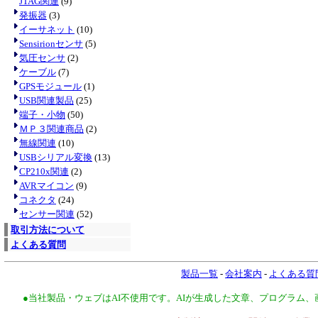
JTAG関連
(9)
発振器
(3)
イーサネット
(10)
Sensirionセンサ
(5)
気圧センサ
(2)
ケーブル
(7)
GPSモジュール
(1)
USB関連製品
(25)
端子・小物
(50)
ＭＰ３関連商品
(2)
無線関連
(10)
USBシリアル変換
(13)
CP210x関連
(2)
AVRマイコン
(9)
コネクタ
(24)
センサー関連
(52)
取引方法について
よくある質問
製品一覧
-
会社案内
-
よくある質
●当社製品・ウェブはAI不使用です。AIが生成した文章、プログラム