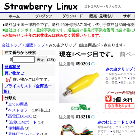
●送料は全国一律料金です。送料 650円(税込715円)，代引手数料は350円(税込
■当社はインボイス登録事業者です。適格請求書発行事業者番号は請求書に
■お知らせ：今年のお盆休みは休みなく営業いたします。
会社トップ
>
通販トップ
> みの虫クリップ (該当商品が 6 点あります)
注文番号から検索
現在1ページ目です。
前ペ
#
(5桁)
#90203
注文番号
発送状況
みの虫クリップ
買い物かご
一般的なみの虫クリ
な小さなサイズ
●
日
買い物かごは空です。
色：黄色
●
長さ：約
プライスリスト（全商品一
覧）
メーカー希望価
分類別
1個 36
円
全ての商品
ベストセラー
(10年以上)
高電圧DC-DC
(2)
#18216
注文番号
仮想COMポート
(14)
みのむしコード１０
両端みのむしクリップがつ
便利商品
(3)
ドです。
●
長さは５０ｃｍ
昇降圧コンバータ
(18)