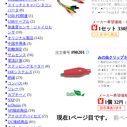
がセットになっています。
スイッチトキャパシタコン
でいえば小です。抵抗コン
です。
●
クリップとリード
バータ
(6)
す。
●
ケーブルは太さ（約２
USB-PD関連
(1)
USBケーブル
(2)
メーカー希望価格：USD
加速度センサ・ジャイロセ
1セット 330
ンサ
(10)
オリジナル製品
(142)
中国半導体
(3)
距離測定
(5)
#90201
注文番号
サムセンス
(16)
みの虫クリップ
電流計測
(20)
一般的なみの虫クリッ
ステッピングモーター
(6)
小さなサイズ
●
日本製
赤
●
長さ：約３５ｍｍ
IARシステムズ
(11)
虫クリップ、大量在庫
絶縁
(23)
リップですから、品質
開発にはいくつあって
コンパス
(4)
１万個
●
...
リレー
(3)
カプチーノ
(5)
メーカー希望価
NXP
(2)
1個 32
円
（
pcDuino
(3)
SPI接続商品
(19)
アナログデバイセズ
(22)
現在1ページ目です。
前ペ
I2C接続商品
(61)