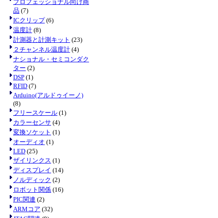
プロフェッショナル向け商
品
(7)
ICクリップ
(6)
温度計
(8)
計測器と計測キット
(23)
２チャンネル温度計
(4)
ナショナル・セミコンダク
ター
(2)
DSP
(1)
RFID
(7)
Arduino(アルドゥイーノ)
(8)
フリースケール
(1)
カラーセンサ
(4)
変換ソケット
(1)
オーディオ
(1)
LED
(25)
ザイリンクス
(1)
ディスプレイ
(14)
ノルディック
(2)
ロボット関係
(16)
PIC関連
(2)
ARMコア
(32)