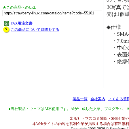
ので台湾
※写真で
★この商品へのURL
売は1個
FAX用注文書
◆仕様
この商品について質問をする
・SMA-J
・7.0m
・中心の
・表面
・絶縁
製品一覧
-
会社案内
-
よくある質
●当社製品・ウェブはAI不使用です。AIが生成した文章、プログラム
出版社・マスコミ関係・SNS企業や
本Webサイトの内容を営利企業が掲載する場合は有料無料
Copyright 2003-2026
© Strawberry L