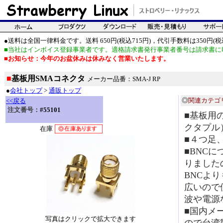
●送料は全国一律料金です。送料 650円(税込715円)，代引手数料は350円(税込
■当社はインボイス登録事業者です。適格請求書発行事業者番号は請求書に
■お知らせ：今年のお盆休みは休みなく営業いたします。
■
基板用SMAコネクタ
メーカー品番：SMA-J RP
●
会社トップ
>
通販トップ
◎
関連カテゴ
<<戻る
注文番号：
#55101
■基板用
クタプル
在庫
■４つ足
■BNC
りました
BNCよ
広いので
波や電源
■国内メ
写真はクリックで拡大できます