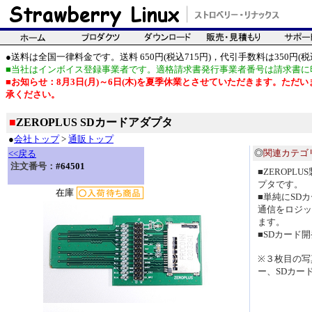
●送料は全国一律料金です。送料 650円(税込715円)，代引手数料は350円(税込
■当社はインボイス登録事業者です。適格請求書発行事業者番号は請求書に
■お知らせ：8月3日(月)～6日(木)を夏季休業とさせていただきます。た
承ください。
■
ZEROPLUS SDカードアダプタ
●
会社トップ
>
通販トップ
◎
関連カテゴ
<<戻る
注文番号：
#64501
■ZEROPL
プタです。
在庫
■単純にSD
通信をロジッ
ます。
■SDカード
※３枚目の写
ー、SDカー