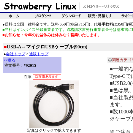
●送料は全国一律料金です。送料 650円(税込715円)，代引手数料は350円(税込
■当社はインボイス登録事業者です。適格請求書発行事業者番号は請求書に
■お知らせ：今年のお盆休みは休みなく営業いたします。
■
USB-A⇔マイクロUSBケーブル(90cm)
●
会社トップ
>
通販トップ
◎
関連カテゴ
<<戻る
注文番号：
#92015
■一般的
Type-
在庫
■USB2.0
■色は黒
■当社製
ます。
■数100
※ケーブ
写真はクリックで拡大できます
※ご注意