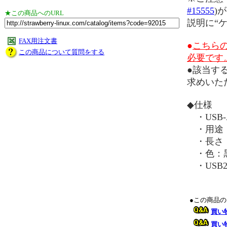
#15555
)
★この商品へのURL
説明に“
FAX用注文書
●
こちら
この商品について質問をする
必要です
●該当す
求めいた
◆仕様
・USB-
・用途
・長さ：
・色：
・USB2
●この商品
買い
買い