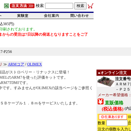
検索
385円)
印刷されております。
だいまからの受注は7日以降の発送となりますことをご了
-P256
リ
≫
ARMコア
/
OLIMEX
Xの製品がストロベリー・リナックスに登場！
●オンライン注文
TMELのARM7を使った評価キットです。
注文番号[1
ARM7TDMIです。
ＡＲＭ７
中です。すみませんがOLIMEXの該当ページをご参照く
－Ｐ２５
メーカー希望価格：EU
直販価格
ＳＢケーブル１．８ｍをサービスいたします。
(内
(税込価格)
0
数量
注文の個数を入力