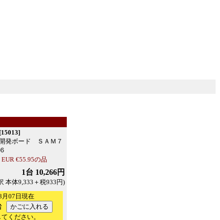
5013]
開発ボード ＳＡＭ７
６
R €55.95の品
1台 10,266円
訳 本体9,333＋税933円)
8月07日現在
台
してください。