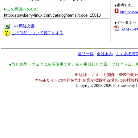
●参考URL
★この商品へのURL
http://ww
●データシー
FAX用注文書
SAM7S-P6
この商品について質問をする
製品一覧
-
会社案内
-
よくある質
●当社製品・ウェブはAI不使用です。AIが生成した文章、プログラム
出版社・マスコミ関係・SNS企業や
本Webサイトの内容を営利企業が掲載する場合は有料無料
Copyright 2003-2026
© Strawberry L