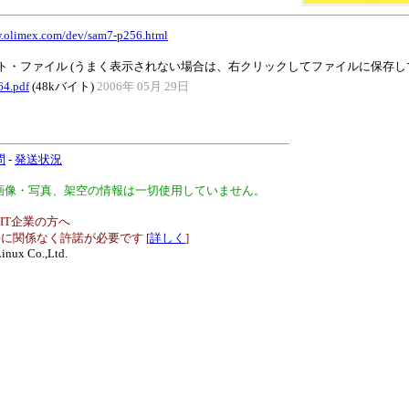
w.olimex.com/dev/sam7-p256.html
ト・ファイル (うまく表示されない場合は、右クリックしてファイルに保存し
4.pdf
(48kバイト)
2006年 05月 29日
問
-
発送状況
、画像・写真、架空の情報は一切使用していません。
IT企業の方へ
に関係なく許諾が必要です [
詳しく
]
inux Co.,Ltd.