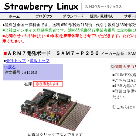
●送料は全国一律料金です。送料 650円(税込715円)，代引手数料は350円(税込
■当社はインボイス登録事業者です。適格請求書発行事業者番号は請求書に
■お知らせ：8月3日(月)～6日(木)を夏季休業とさせていただきます。た
承ください。
■
ＡＲＭ７開発ボード ＳＡＭ７－Ｐ２５６
メーカー品番：SAM7
●
会社トップ
>
通販トップ
◎
関連カテゴ
<<戻る
注文番号：
#15013
■OLIME
■こちらはA
在庫
■USB内蔵の
■詳細は準備
ださい。
◎こちらはＵ
写真はクリックで拡大できます