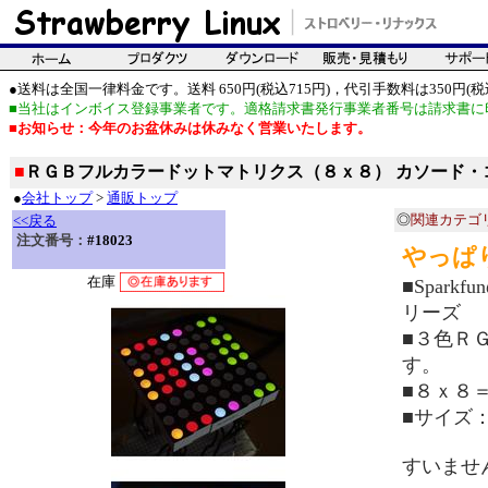
●送料は全国一律料金です。送料 650円(税込715円)，代引手数料は350円(税込
■当社はインボイス登録事業者です。適格請求書発行事業者番号は請求書に
■お知らせ：今年のお盆休みは休みなく営業いたします。
■
ＲＧＢフルカラードットマトリクス（８ｘ８） カソード・
●
会社トップ
>
通販トップ
◎
関連カテゴ
<<戻る
注文番号：
#18023
やっぱ
在庫
■Spar
リーズ
■３色Ｒ
す。
■８ｘ８
■サイズ
すいませ